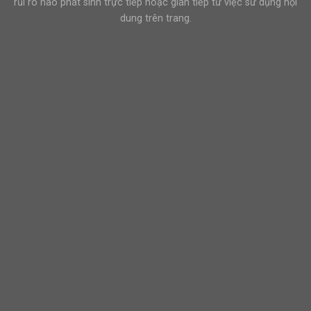
rủi ro nào phát sinh trực tiếp hoặc gián tiếp từ việc sử dụng nội
dung trên trang.