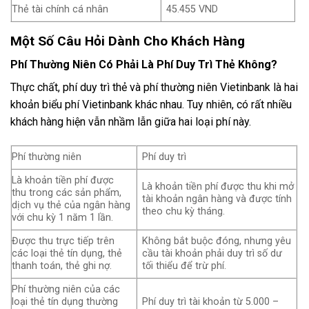
Thẻ tài chính cá nhân
45.455 VND
Một Số Câu Hỏi Dành Cho Khách Hàng
Phí Thường Niên Có Phải Là Phí Duy Trì Thẻ Không?
Thực chất, phí duy trì thẻ và phí thường niên Vietinbank là hai
khoản biểu phí Vietinbank khác nhau. Tuy nhiên, có rất nhiều
khách hàng hiện vẫn nhầm lẫn giữa hai loại phí này.
Phí thường niên
Phí duy trì
Là khoản tiền phí được
Là khoản tiền phí được thu khi mở
thu trong các sản phẩm,
tài khoản ngân hàng và được tính
dịch vụ thẻ của ngân hàng
theo chu kỳ tháng.
với chu kỳ 1 năm 1 lần.
Được thu trực tiếp trên
Không bắt buộc đóng, nhưng yêu
các loại thẻ tín dụng, thẻ
cầu tài khoản phải duy trì số dư
thanh toán, thẻ ghi nợ.
tối thiểu để trừ phí.
Phí thường niên của các
loại thẻ tín dụng thường
Phí duy trì tài khoản từ 5.000 –