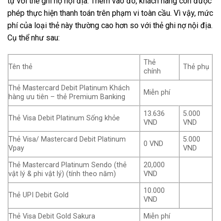
tự với thẻ ghi nợ nội địa. Thêm vào đó, khách hàng còn được
phép thực hiện thanh toán trên phạm vi toàn cầu. Vì vậy, mức
phí của loại thẻ này thường cao hơn so với thẻ ghi nợ nội địa.
Cụ thể như sau:
Thẻ
Tên thẻ
Thẻ phụ
chính
Thẻ Mastercard Debit Platinum Khách
Miễn phí
hàng ưu tiên – thẻ Premium Banking
13.636
5.000
Thẻ Visa Debit Platinum Sống khỏe
VND
VND
Thẻ Visa/ Mastercard Debit Platinum
5.000
0 VND
Vpay
VND
Thẻ Mastercard Platinum Sendo (thẻ
20,000
vật lý & phi vật lý) (tính theo năm)
VND
10.000
Thẻ UPI Debit Gold
VND
Thẻ Visa Debit Gold Sakura
Miễn phí