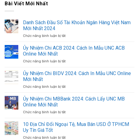
Bài Viết Mới Nhất
Danh Sách Đầu Số Tài Khoản Ngân Hàng Việt Nam
Mới Nhất 2024
Chức năng bình luận bị tắt
ở
Danh
Sách
Ủy Nhiệm Chi ACB 2024: Cách In Mẫu UNC ACB
Đầu
Online Mới Nhất
Số
Chức năng bình luận bị tắt
ở
Tài
Ủy
Khoản
Nhiệm
Ủy Nhiệm Chi BIDV 2024: Cách In Mẫu UNC Online
Ngân
Chi
Hàng
Mới Nhất
ACB
Việt
Chức năng bình luận bị tắt
ở
2024:
Nam
Ủy
Cách
Mới
Nhiệm
Ủy Nhiệm Chi MBBank 2024: Cách Lấy UNC MB
In
Nhất
Chi
Mẫu
Online Mới Nhất
2024
BIDV
UNC
Chức năng bình luận bị tắt
ở
2024:
ACB
Ủy
Cách
Online
Nhiệm
10 Địa Chỉ Đổi Ngoại Tệ, Mua Bán USD Ở TPHCM
In
Mới
Chi
Mẫu
Uy Tín Giá Tốt
Nhất
MBBank
UNC
Chức năng bình luận bị tắt
ở
2024: