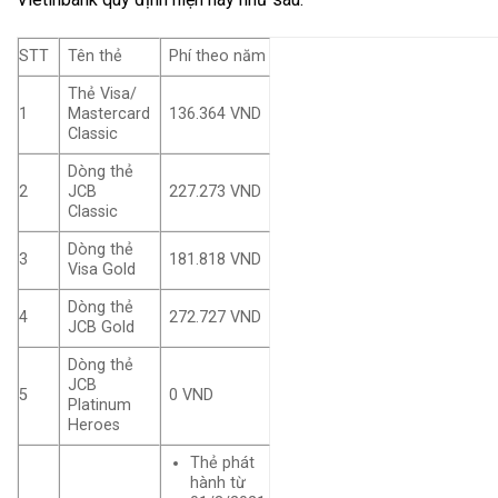
STT
Tên thẻ
Phí theo năm
Thẻ Visa/
1
Mastercard
136.364 VND
Classic
Dòng thẻ
2
JCB
227.273 VND
Classic
Dòng thẻ
181.818 VND
3
Visa Gold
Dòng thẻ
4
272.727 VND
JCB Gold
Dòng thẻ
JCB
5
0 VND
Platinum
Heroes
Thẻ phát
hành từ