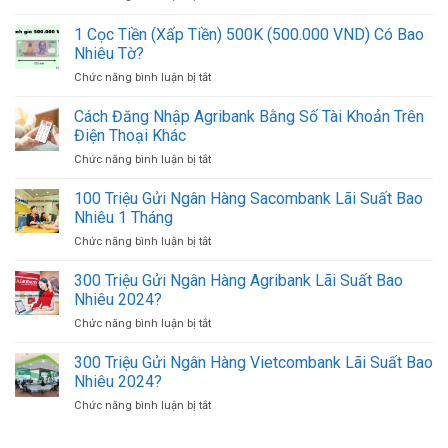
Online
10
Cách
Mới
Địa
1 Cọc Tiền (Xấp Tiền) 500K (500.000 VND) Có Bao
Lấy
Nhất
Chỉ
UNC
Nhiêu Tờ?
Đổi
MB
Chức năng bình luận bị tắt
ở
Ngoại
Online
1
Tệ,
Mới
Cọc
Cách Đăng Nhập Agribank Bằng Số Tài Khoản Trên
Mua
Nhất
Tiền
Bán
Điện Thoại Khác
(Xấp
USD
Chức năng bình luận bị tắt
ở
Tiền)
Ở
Cách
500K
TPHCM
Đăng
100 Triệu Gửi Ngân Hàng Sacombank Lãi Suất Bao
(500.000
Uy
Nhập
VND)
Nhiêu 1 Tháng
Tín
Agribank
Có
Giá
Chức năng bình luận bị tắt
ở
Bằng
Bao
Tốt
100
Số
Nhiêu
Triệu
300 Triệu Gửi Ngân Hàng Agribank Lãi Suất Bao
Tài
Tờ?
Gửi
Khoản
Nhiêu 2024?
Ngân
Trên
Chức năng bình luận bị tắt
ở
Hàng
Điện
300
Sacombank
Thoại
Triệu
300 Triệu Gửi Ngân Hàng Vietcombank Lãi Suất Bao
Lãi
Khác
Gửi
Suất
Nhiêu 2024?
Ngân
Bao
Chức năng bình luận bị tắt
ở
Hàng
Nhiêu
300
Agribank
1
Triệu
Lãi
Tháng