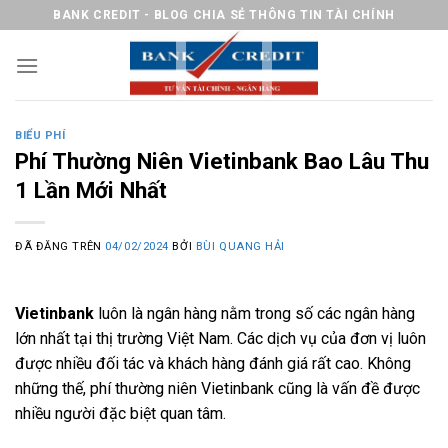
Chuyển
BANK CREDIT - BLOG CHIA SẺ THÔNG TIN TÀI CHÍNH
đến
nội
dung
BIỂU PHÍ
Phí Thường Niên Vietinbank Bao Lâu Thu
1 Lần Mới Nhất
ĐÃ ĐĂNG TRÊN
04/02/2024
BỞI
BÙI QUANG HẢI
Vietinbank
luôn là ngân hàng nằm trong số các ngân hàng
lớn nhất tại thị trường Việt Nam. Các dịch vụ của đơn vị luôn
được nhiều đối tác và khách hàng đánh giá rất cao. Không
những thế, phí thường niên Vietinbank cũng là vấn đề được
nhiều người đặc biệt quan tâm.