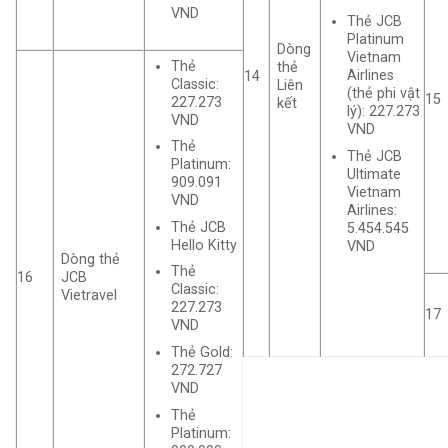
VND
Thẻ JCB
Platinum
Dòng
Vietnam
Thẻ
thẻ
Airlines
14
Classic:
Liên
(thẻ phi vật
15
227.273
kết
lý): 227.273
VND
VND
Thẻ
Thẻ JCB
Platinum:
Ultimate
909.091
Vietnam
VND
Airlines:
Thẻ JCB
5.454.545
Hello Kitty
VND
Dòng thẻ
Thẻ
16
JCB
Classic:
Vietravel
227.273
17
VND
Thẻ Gold:
272.727
VND
Thẻ
Platinum: