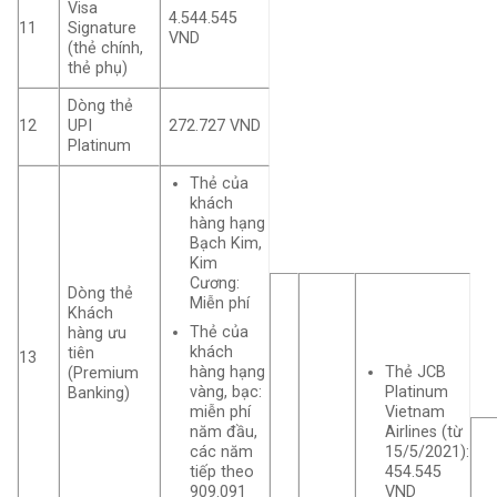
Visa
4.544.545
11
Signature
VND
(thẻ chính,
thẻ phụ)
Dòng thẻ
12
UPI
272.727 VND
Platinum
Thẻ của
khách
hàng hạng
Bạch Kim,
Kim
Cương:
Dòng thẻ
Miễn phí
Khách
Thẻ của
hàng ưu
khách
tiên
13
Thẻ JCB
hàng hạng
(Premium
Platinum
vàng, bạc:
Banking)
Vietnam
miễn phí
Airlines (từ
năm đầu,
15/5/2021):
các năm
454.545
tiếp theo
VND
909.091