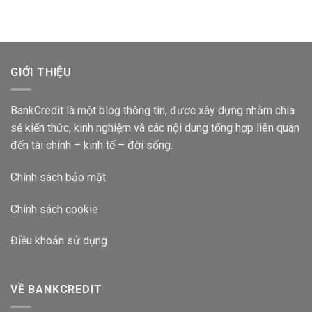
Gửi
Suất
Ngân
Bao
Hàng
Nhiêu
Vietcombank
2024?
Lãi
Suất
GIỚI THIỆU
Bao
Nhiêu
2024?
BankCredit là một blog thông tin, được xây dựng nhằm chia
sẻ kiến thức, kinh nghiệm và các nội dung tổng hợp liên quan
đến tài chính – kinh tế – đời sống.
Chính sách bảo mật
Chính sách cookie
Điều khoản sử dụng
VỀ BANKCREDIT