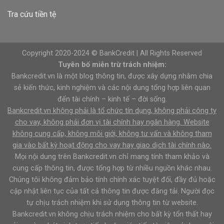
Tra cứu tiền tệ
Copyright 2020-2024 © BankCredit | All Rights Reserved
Tuyên bố miễn trừ trách nhiệm:
Bankcredit.vn là một blog thông tin, được xây dựng nhằm chia
sẻ kiến thức, kinh nghiệm và các nội dung tổng hợp liên quan
đến tài chính – kinh tế – đời sống.
Bankcredit.vn không phải là tổ chức tín dụng, không phải công ty
cho vay, không phải đơn vị tài chính hay ngân hàng. Website
không cung cấp, không môi giới, không tư vấn và không tham
gia vào bất kỳ hoạt động cho vay hay giao dịch tài chính nào.
Mọi nội dung trên Bankcredit.vn chỉ mang tính tham khảo và
cung cấp thông tin, được tổng hợp từ nhiều nguồn khác nhau.
Chúng tôi không đảm bảo tính chính xác tuyệt đối, đầy đủ hoặc
cập nhật liên tục của tất cả thông tin được đăng tải. Người đọc
tự chịu trách nhiệm khi sử dụng thông tin từ website.
Bankcredit.vn không chịu trách nhiệm cho bất kỳ tổn thất hay