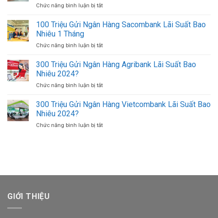
USD
Chức năng bình luận bị tắt
ở
Tiền)
Ở
Cách
500K
TPHCM
Đăng
100 Triệu Gửi Ngân Hàng Sacombank Lãi Suất Bao
(500.000
Uy
Nhập
VND)
Nhiêu 1 Tháng
Tín
Agribank
Có
Giá
Chức năng bình luận bị tắt
ở
Bằng
Bao
Tốt
100
Số
Nhiêu
Triệu
300 Triệu Gửi Ngân Hàng Agribank Lãi Suất Bao
Tài
Tờ?
Gửi
Khoản
Nhiêu 2024?
Ngân
Trên
Chức năng bình luận bị tắt
ở
Hàng
Điện
300
Sacombank
Thoại
Triệu
300 Triệu Gửi Ngân Hàng Vietcombank Lãi Suất Bao
Lãi
Khác
Gửi
Suất
Nhiêu 2024?
Ngân
Bao
Chức năng bình luận bị tắt
ở
Hàng
Nhiêu
300
Agribank
1
Triệu
Lãi
Tháng
Gửi
Suất
Ngân
Bao
Hàng
Nhiêu
Vietcombank
2024?
Lãi
Suất
GIỚI THIỆU
Bao
Nhiêu
2024?