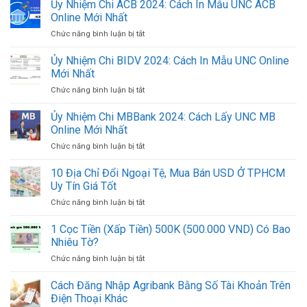
Sách
Ủy Nhiệm Chi ACB 2024: Cách In Mẫu UNC ACB
Đầu
Online Mới Nhất
Số
Chức năng bình luận bị tắt
ở
Tài
Ủy
Khoản
Nhiệm
Ủy Nhiệm Chi BIDV 2024: Cách In Mẫu UNC Online
Ngân
Chi
Hàng
Mới Nhất
ACB
Việt
Chức năng bình luận bị tắt
ở
2024:
Nam
Ủy
Cách
Mới
Nhiệm
Ủy Nhiệm Chi MBBank 2024: Cách Lấy UNC MB
In
Nhất
Chi
Mẫu
Online Mới Nhất
2024
BIDV
UNC
Chức năng bình luận bị tắt
ở
2024:
ACB
Ủy
Cách
Online
Nhiệm
10 Địa Chỉ Đổi Ngoại Tệ, Mua Bán USD Ở TPHCM
In
Mới
Chi
Mẫu
Uy Tín Giá Tốt
Nhất
MBBank
UNC
Chức năng bình luận bị tắt
ở
2024:
Online
10
Cách
Mới
Địa
1 Cọc Tiền (Xấp Tiền) 500K (500.000 VND) Có Bao
Lấy
Nhất
Chỉ
UNC
Nhiêu Tờ?
Đổi
MB
Chức năng bình luận bị tắt
ở
Ngoại
Online
1
Tệ,
Mới
Cọc
Cách Đăng Nhập Agribank Bằng Số Tài Khoản Trên
Mua
Nhất
Tiền
Bán
Điện Thoại Khác
(Xấp