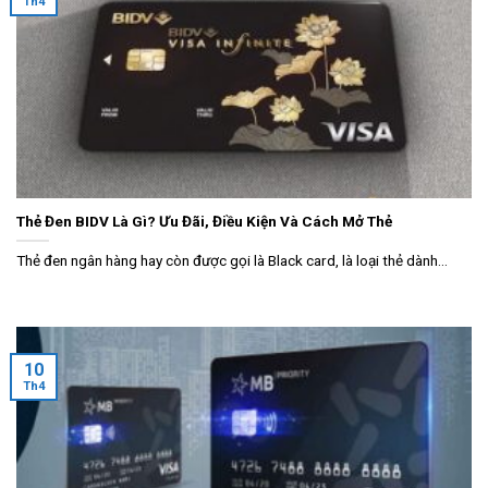
Th4
Thẻ Đen BIDV Là Gì? Ưu Đãi, Điều Kiện Và Cách Mở Thẻ
Thẻ đen ngân hàng hay còn được gọi là Black card, là loại thẻ dành...
10
Th4