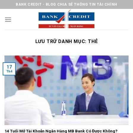
Chuyển
BANK CREDIT - BLOG CHIA SẺ THÔNG TIN TÀI CHÍNH
đến
nội
dung
LƯU TRỮ DANH MỤC:
THẺ
17
Th4
14 Tuổi Mở Tài Khoản Ngân Hàng MB Bank Có Được Không?