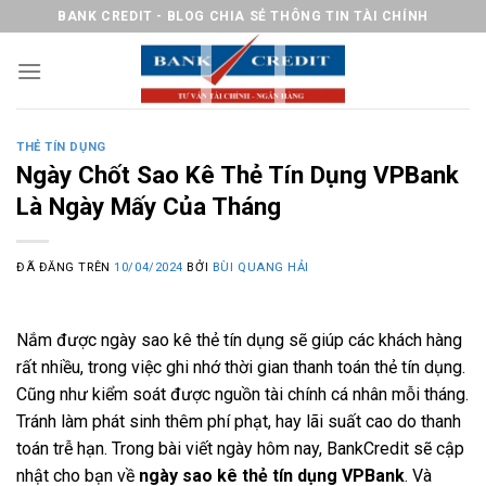
Chuyển
BANK CREDIT - BLOG CHIA SẺ THÔNG TIN TÀI CHÍNH
đến
nội
dung
THẺ TÍN DỤNG
Ngày Chốt Sao Kê Thẻ Tín Dụng VPBank
Là Ngày Mấy Của Tháng
ĐÃ ĐĂNG TRÊN
10/04/2024
BỞI
BÙI QUANG HẢI
Nắm được ngày sao kê thẻ tín dụng sẽ giúp các khách hàng
rất nhiều, trong việc ghi nhớ thời gian thanh toán thẻ tín dụng.
Cũng như kiểm soát được nguồn tài chính cá nhân mỗi tháng.
Tránh làm phát sinh thêm phí phạt, hay lãi suất cao do thanh
toán trễ hạn. Trong bài viết ngày hôm nay, BankCredit sẽ cập
nhật cho bạn về
ngày sao kê thẻ tín dụng VPBank
. Và