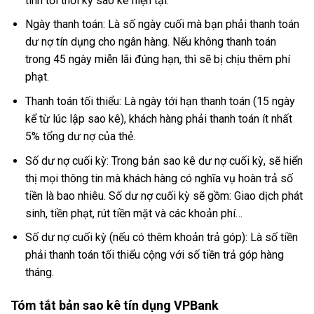
tính tới thời kỳ sao kê hiện tại.
Ngày thanh toán: Là số ngày cuối mà bạn phải thanh toán
dư nợ tín dụng cho ngân hàng. Nếu không thanh toán
trong 45 ngày miễn lãi đúng hạn, thì sẽ bị chịu thêm phí
phạt.
Thanh toán tối thiểu: Là ngày tới hạn thanh toán (15 ngày
kể từ lúc lập sao kê), khách hàng phải thanh toán ít nhất
5% tổng dư nợ của thẻ.
Số dư nợ cuối kỳ: Trong bản sao kê dư nợ cuối kỳ, sẽ hiển
thị mọi thông tin mà khách hàng có nghĩa vụ hoàn trả số
tiền là bao nhiêu. Số dư nợ cuối kỳ sẽ gồm: Giao dịch phát
sinh, tiền phạt, rút tiền mặt và các khoản phí…
Số dư nợ cuối kỳ (nếu có thêm khoản trả góp): Là số tiền
phải thanh toán tối thiểu cộng với số tiền trả góp hàng
tháng.
Tóm tắt bản sao kê tín dụng VPBank