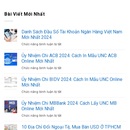
Bài Viết Mới Nhất
Danh Sách Đầu Số Tài Khoản Ngân Hàng Việt Nam
Mới Nhất 2024
Chức năng bình luận bị tắt
ở
Danh
Sách
Ủy Nhiệm Chi ACB 2024: Cách In Mẫu UNC ACB
Đầu
Online Mới Nhất
Số
Chức năng bình luận bị tắt
ở
Tài
Ủy
Khoản
Nhiệm
Ủy Nhiệm Chi BIDV 2024: Cách In Mẫu UNC Online
Ngân
Chi
Hàng
Mới Nhất
ACB
Việt
Chức năng bình luận bị tắt
ở
2024:
Nam
Ủy
Cách
Mới
Nhiệm
Ủy Nhiệm Chi MBBank 2024: Cách Lấy UNC MB
In
Nhất
Chi
Mẫu
Online Mới Nhất
2024
BIDV
UNC
Chức năng bình luận bị tắt
ở
2024:
ACB
Ủy
Cách
Online
Nhiệm
10 Địa Chỉ Đổi Ngoại Tệ, Mua Bán USD Ở TPHCM
In
Mới