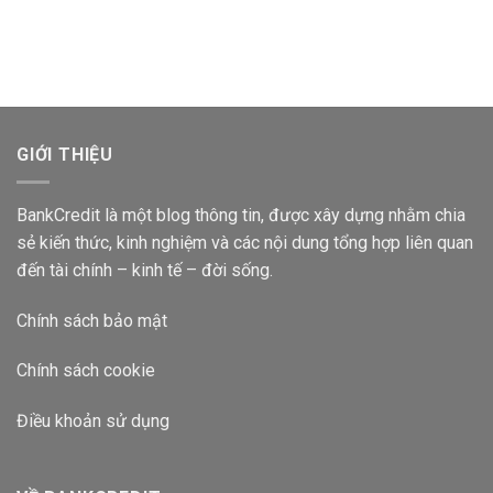
Nhiêu
300
Agribank
1
Triệu
Lãi
Tháng
Gửi
Suất
Ngân
Bao
Hàng
Nhiêu
Vietcombank
2024?
Lãi
Suất
GIỚI THIỆU
Bao
Nhiêu
2024?
BankCredit là một blog thông tin, được xây dựng nhằm chia
sẻ kiến thức, kinh nghiệm và các nội dung tổng hợp liên quan
đến tài chính – kinh tế – đời sống.
Chính sách bảo mật
Chính sách cookie
Điều khoản sử dụng