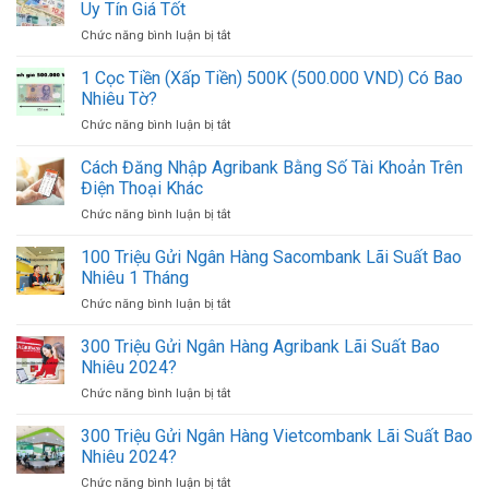
Chi
Mẫu
Uy Tín Giá Tốt
Nhất
MBBank
UNC
Chức năng bình luận bị tắt
ở
2024:
Online
10
Cách
Mới
Địa
1 Cọc Tiền (Xấp Tiền) 500K (500.000 VND) Có Bao
Lấy
Nhất
Chỉ
UNC
Nhiêu Tờ?
Đổi
MB
Chức năng bình luận bị tắt
ở
Ngoại
Online
1
Tệ,
Mới
Cọc
Cách Đăng Nhập Agribank Bằng Số Tài Khoản Trên
Mua
Nhất
Tiền
Bán
Điện Thoại Khác
(Xấp
USD
Chức năng bình luận bị tắt
ở
Tiền)
Ở
Cách
500K
TPHCM
Đăng
100 Triệu Gửi Ngân Hàng Sacombank Lãi Suất Bao
(500.000
Uy
Nhập
VND)
Nhiêu 1 Tháng
Tín
Agribank
Có
Giá
Chức năng bình luận bị tắt
ở
Bằng
Bao
Tốt
100
Số
Nhiêu
Triệu
300 Triệu Gửi Ngân Hàng Agribank Lãi Suất Bao
Tài
Tờ?
Gửi
Khoản
Nhiêu 2024?
Ngân
Trên
Chức năng bình luận bị tắt
ở
Hàng
Điện
300
Sacombank
Thoại
Triệu
300 Triệu Gửi Ngân Hàng Vietcombank Lãi Suất Bao
Lãi
Khác
Gửi
Suất
Nhiêu 2024?
Ngân
Bao
Chức năng bình luận bị tắt
ở
Hàng