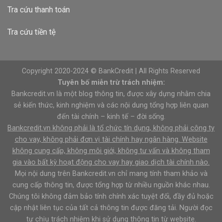
Tra cứu thanh toán
Tra cứu tiền tệ
Copyright 2020-2024 © BankCredit | All Rights Reserved
Tuyên bố miễn trừ trách nhiệm:
Bankcredit.vn là một blog thông tin, được xây dựng nhằm chia
sẻ kiến thức, kinh nghiệm và các nội dung tổng hợp liên quan
đến tài chính – kinh tế – đời sống.
Bankcredit.vn không phải là tổ chức tín dụng, không phải công ty
cho vay, không phải đơn vị tài chính hay ngân hàng. Website
không cung cấp, không môi giới, không tư vấn và không tham
gia vào bất kỳ hoạt động cho vay hay giao dịch tài chính nào.
Mọi nội dung trên Bankcredit.vn chỉ mang tính tham khảo và
cung cấp thông tin, được tổng hợp từ nhiều nguồn khác nhau.
Chúng tôi không đảm bảo tính chính xác tuyệt đối, đầy đủ hoặc
cập nhật liên tục của tất cả thông tin được đăng tải. Người đọc
tự chịu trách nhiệm khi sử dụng thông tin từ website.