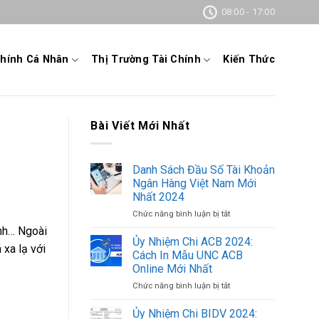
08:00 - 17:00
Chính Cá Nhân
Thị Trường Tài Chính
Kiến Thức
Bài Viết Mới Nhất
Danh Sách Đầu Số Tài Khoản
Ngân Hàng Việt Nam Mới
Nhất 2024
Chức năng bình luận bị tắt
ở
Danh
ình… Ngoài
Sách
Ủy Nhiệm Chi ACB 2024:
 xa lạ với
Đầu
Cách In Mẫu UNC ACB
Số
Online Mới Nhất
Tài
Chức năng bình luận bị tắt
ở
Khoản
Ủy
Ngân
Nhiệm
Hàng
Ủy Nhiệm Chi BIDV 2024: