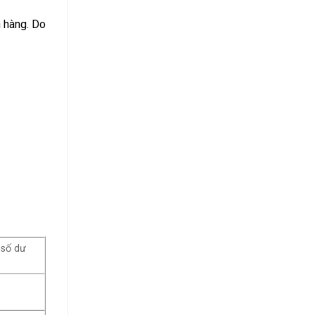
Suất
Bao
n hàng. Do
Nhiêu
2024?
 số dư