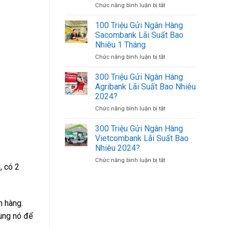
Chức năng bình luận bị tắt
ở
500K
Uy
Cách
(500.000
Tín
Đăng
VND)
100 Triệu Gửi Ngân Hàng
Giá
Nhập
Có
Tốt
Sacombank Lãi Suất Bao
Agribank
Bao
Nhiêu 1 Tháng
Bằng
Nhiêu
Chức năng bình luận bị tắt
ở
Số
Tờ?
100
Tài
Triệu
Khoản
300 Triệu Gửi Ngân Hàng
Gửi
Trên
Agribank Lãi Suất Bao Nhiêu
Ngân
Điện
2024?
Hàng
Thoại
Chức năng bình luận bị tắt
ở
Sacombank
Khác
300
Lãi
Triệu
Suất
300 Triệu Gửi Ngân Hàng
Gửi
Bao
Vietcombank Lãi Suất Bao
Ngân
Nhiêu
Nhiêu 2024?
Hàng
1
Chức năng bình luận bị tắt
ở
Agribank
Tháng
, có 2
300
Lãi
Triệu
Suất
Gửi
Bao
Ngân
Nhiêu
n hàng.
Hàng
2024?
Vietcombank
dùng nó để
Lãi