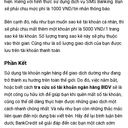
hiện. Riêng với hình thức sử dụng dịch vụ SMS Banking. Bạn
sẽ phải chịu mức phí là 1000 VND/tin nhắn thông báo.
Bên cạnh đó, nếu như bạn muốn sao kê tài khoản cá nhân, thì
sẽ phải chịu mất thêm một khoản phí là 5000 VND/1 trang
sao kê tài khoản. Số lượng trang sao kê này sẽ phụ thuộc
vào thời gian. Cũng như là số lượng giao dịch của bạn được
lưu trên tài khoản thanh toán.
Phần Kết
Sử dụng tài khoản ngân hàng để giao dịch dường như đang
trở thành xu hướng trên toàn thế giới. Do đó, việc nắm bắt,
hoặc biết cách
tra cứu số tài khoản ngân hàng BIDV
sẽ là
một công cụ hữu ích để giúp bạn khi quên mất số tài khoản,
cũng có thể dễ dàng thực hiện được những giao dịch một
cách nhanh chóng nhất. Và nếu như bạn còn những thắc mắc
liên quan đến nội dung bài viết trên. Hãy để lại bình luận bên
dưới, BankCredit sẽ giải đáp đến các bạn một cách sớm