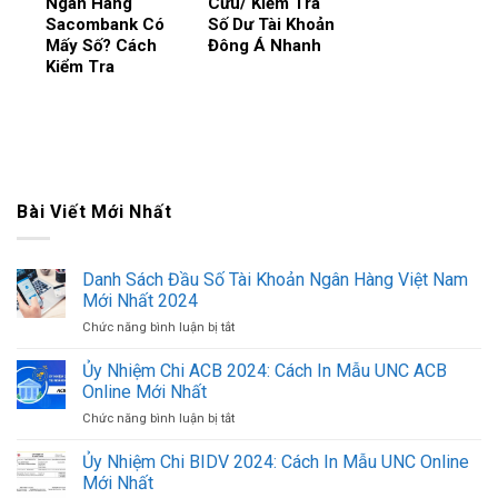
Ngân Hàng
Cứu/ Kiểm Tra
Sacombank Có
Số Dư Tài Khoản
Mấy Số? Cách
Đông Á Nhanh
Kiểm Tra
Bài Viết Mới Nhất
Danh Sách Đầu Số Tài Khoản Ngân Hàng Việt Nam
Mới Nhất 2024
Chức năng bình luận bị tắt
ở
Danh
Sách
Ủy Nhiệm Chi ACB 2024: Cách In Mẫu UNC ACB
Đầu
Online Mới Nhất
Số
Chức năng bình luận bị tắt
ở
Tài
Ủy
Khoản
Nhiệm
Ủy Nhiệm Chi BIDV 2024: Cách In Mẫu UNC Online
Ngân
Chi
Hàng
Mới Nhất
ACB
Việt