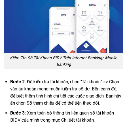
Kiểm Tra Số Tài Khoản BIDV Trên Internet Banking/ Mobile
Banking
Bước 2:
Để kiểm tra tài khoản, chọn “Tài khoản” => Chọn
vào tài khoản mong muốn kiểm tra số dư. Bên cạnh đó,
để biết thêm tình hình chi tiết các cuộc giao dịch. Bạn hãy
ấn chọn Số tham chiếu để có thể tiện theo dõi.
Bước 3:
Xem toàn bộ thông tin liên quan số tài khoản
BIDV của mình trong mục Chi tiết tài khoản.