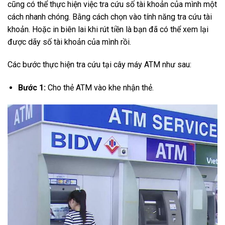
cũng có thể thực hiện việc tra cứu số tài khoản của mình một
cách nhanh chóng. Bằng cách chọn vào tính năng tra cứu tài
khoản. Hoặc in biên lai khi rút tiền là bạn đã có thể xem lại
được dãy số tài khoản của mình rồi.
Các bước thực hiện tra cứu tại cây máy ATM như sau:
Bước 1:
Cho thẻ ATM vào khe nhận thẻ.