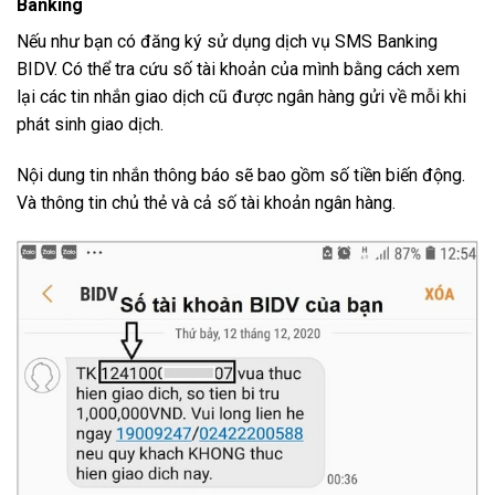
Banking
Nếu như bạn có đăng ký sử dụng dịch vụ SMS Banking
BIDV. Có thể tra cứu số tài khoản của mình bằng cách xem
lại các tin nhắn giao dịch cũ được ngân hàng gửi về mỗi khi
phát sinh giao dịch.
Nội dung tin nhắn thông báo sẽ bao gồm số tiền biến động.
Và thông tin chủ thẻ và cả số tài khoản ngân hàng.