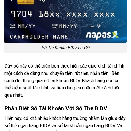
Số Tài Khoản BIDV Là Gì?
Dãy số này có thể giúp bạn thực hiện các giao dịch tài chính
một cách dễ dàng như chuyển tiền, rút tiền, nhận tiền…Bên
cạnh đó, thông qua số tài khoản BIDV. Khách hàng còn có
thể kiểm soát tài chính và tiêu dùng cá nhân một cách hiệu
quả nhất.
Phân Biệt Số Tài Khoản Với Số Thẻ BIDV
Hiện nay, có khá nhiều khách hàng thường nhầm lẫn giữa dãy
số thẻ ngân hàng BIDV và số tài khoản ngân hàng BIDV. Và