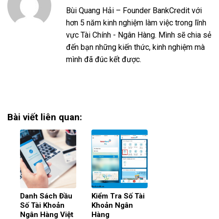
Bùi Quang Hải – Founder BankCredit với
hơn 5 năm kinh nghiệm làm việc trong lĩnh
vực Tài Chính - Ngân Hàng. Mình sẽ chia sẻ
đến bạn những kiến thức, kinh nghiệm mà
mình đã đúc kết được.
Bài viết liên quan:
Danh Sách Đầu
Kiểm Tra Số Tài
Số Tài Khoản
Khoản Ngân
Ngân Hàng Việt
Hàng