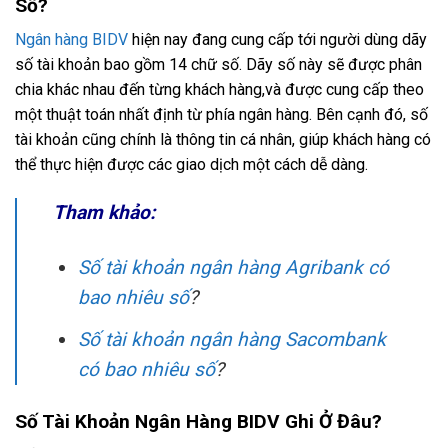
Số?
Ngân hàng BIDV
hiện nay đang cung cấp tới người dùng dãy
số tài khoản bao gồm 14 chữ số. Dãy số này sẽ được phân
chia khác nhau đến từng khách hàng,và được cung cấp theo
một thuật toán nhất định từ phía ngân hàng. Bên cạnh đó, số
tài khoản cũng chính là thông tin cá nhân, giúp khách hàng có
thể thực hiện được các giao dịch một cách dễ dàng.
Tham khảo:
Số tài khoản ngân hàng Agribank có
bao nhiêu số
?
Số tài khoản ngân hàng Sacombank
có bao nhiêu số
?
Số Tài Khoản Ngân Hàng BIDV Ghi Ở Đâu?