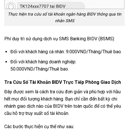
Thực hiện tra cứu số tài khoản ngân hàng BIDV thông qua tin
nhắn SMS
Phí duy trì sử dụng dịch vụ SMS Banking BIDV (BSMS):
Đối với khách hàng cá nhân: 9.000VND/Tháng/Thuê bao.
Đối với khách hàng doanh nghiệp:
50.000VND/Tháng/Thuê bao.
Tra Cứu Số Tài Khoản BIDV Trực Tiếp Phòng Giao Dịch
Đây được xem là cách tra cứu đơn giản và phù hợp với hầu
hết mọi đối tượng khách hàng. Bạn chỉ cần đến bất kỳ chi
nhánh giao dịch nào của BIDV trên toàn quốc để có thể yêu
cầu hỗ trợ truy xuất số tài khoản.
Các bước thực hiện cụ thể như sau: