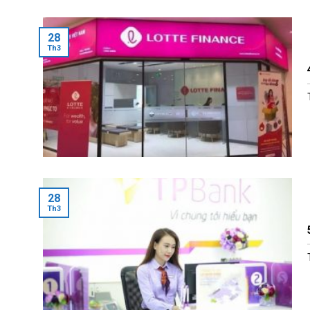
28
Th3
28
Th3