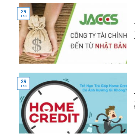
29
Th3
29
Th3