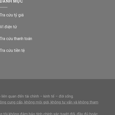
DANH MỤC
Tra cứu tỷ giá
Ví điện tử
Tra cứu thanh toán
Tra cứu tiền tệ
liên quan đến tài chính – kinh tế – đời sống.
không cung cấp, không môi giới, không tư vấn và không tham
g tôi không đảm bảo tính chính xác tuyệt đối, đầy đủ hoặc