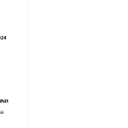
024
Nhất
ải