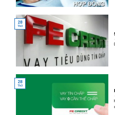
28
Th3
28
Th3