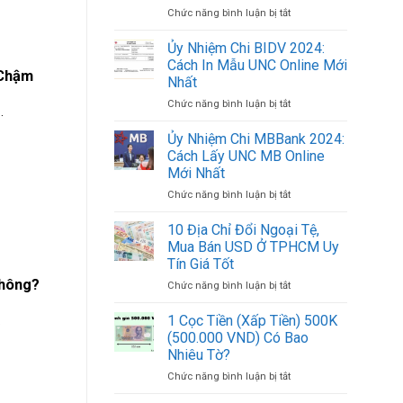
Chức năng bình luận bị tắt
ở
Khoản
Ủy
Ngân
Nhiệm
Hàng
Ủy Nhiệm Chi BIDV 2024:
Chi
Việt
Cách In Mẫu UNC Online Mới
 Chậm
ACB
Nam
Nhất
2024:
Mới
Chức năng bình luận bị tắt
ở
Cách
Nhất
.
Ủy
In
2024
Nhiệm
Mẫu
Ủy Nhiệm Chi MBBank 2024:
Chi
UNC
Cách Lấy UNC MB Online
BIDV
ACB
Mới Nhất
2024:
Online
Chức năng bình luận bị tắt
ở
Cách
Mới
Ủy
In
Nhất
Nhiệm
Mẫu
10 Địa Chỉ Đổi Ngoại Tệ,
Chi
UNC
Mua Bán USD Ở TPHCM Uy
MBBank
Online
Tín Giá Tốt
2024:
Mới
Không?
Chức năng bình luận bị tắt
ở
Cách
Nhất
10
Lấy
Địa
UNC
1 Cọc Tiền (Xấp Tiền) 500K
.
Chỉ
MB
(500.000 VND) Có Bao
Đổi
Online
Nhiêu Tờ?
Ngoại
Mới
Chức năng bình luận bị tắt
ở
Tệ,
Nhất
1
Mua