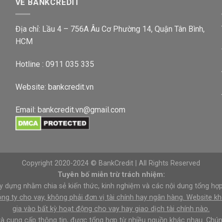
VỀ BANKCREDIT
Địa chỉ: Lầu 4 – 756A Âu Cơ Phường 14, Quận Tân Bình,
HCM
Hotline : 0911 035 335
Website:
bankcredit.vn
Email:
bankcredit.vn@gmail.com
Copyright 2020-2024 © BankCredit | All Rights Reserved
Tuyên bố miễn trừ trách nhiệm:
y dựng nhằm chia sẻ kiến thức, kinh nghiệm và các nội dung tổng hợp 
công ty cho vay, không phải đơn vị tài chính hay ngân hàng. Website 
gia vào bất kỳ hoạt động cho vay hay giao dịch tài chính nào.
và cung cấp thông tin, được tổng hợp từ nhiều nguồn khác nhau. Chún