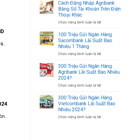
Cọc
Bán
Cách Đăng Nhập Agribank
Tiền
USD
Bằng Số Tài Khoản Trên Điện
(Xấp
Ở
Thoại Khác
Tiền)
TPHCM
Chức năng bình luận bị tắt
ở
500K
Uy
Cách
(500.000
Tín
ND
Đăng
VND)
100 Triệu Gửi Ngân Hàng
Giá
Nhập
Có
Tốt
Sacombank Lãi Suất Bao
...
Agribank
Bao
Nhiêu 1 Tháng
Bằng
Nhiêu
Chức năng bình luận bị tắt
ở
Số
Tờ?
100
Tài
Triệu
Khoản
300 Triệu Gửi Ngân Hàng
Gửi
Trên
Agribank Lãi Suất Bao Nhiêu
Ngân
Điện
2024?
Hàng
Thoại
Chức năng bình luận bị tắt
ở
Sacombank
Khác
300
Lãi
Triệu
Suất
300 Triệu Gửi Ngân Hàng
Gửi
Bao
Vietcombank Lãi Suất Bao
024
Ngân
Nhiêu
Nhiêu 2024?
Hàng
1
n...
Chức năng bình luận bị tắt
ở
Agribank
Tháng
300
Lãi
Triệu
Suất
Gửi
Bao
Ngân
Nhiêu