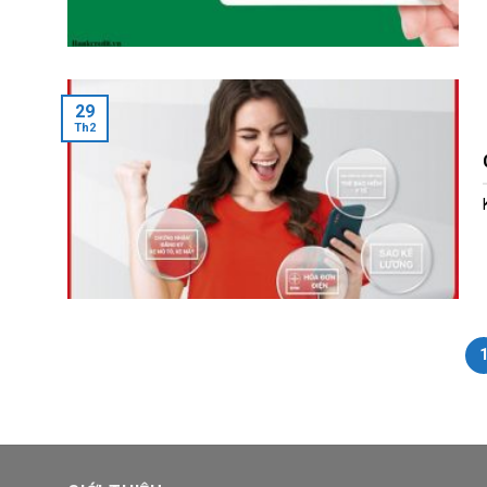
29
Th2