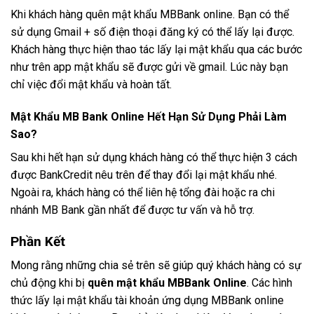
Khi khách hàng quên mật khẩu MBBank online. Bạn có thể
sử dụng Gmail + số điện thoại đăng ký có thể lấy lại được.
Khách hàng thực hiện thao tác lấy lại mật khẩu qua các bước
như trên app mật khẩu sẽ được gửi về gmail. Lúc này bạn
chỉ việc đổi mật khẩu và hoàn tất.
Mật Khẩu MB Bank Online Hết Hạn Sử Dụng Phải Làm
Sao?
Sau khi hết hạn sử dụng khách hàng có thể thực hiện 3 cách
được BankCredit nêu trên để thay đổi lại mật khẩu nhé.
Ngoài ra, khách hàng có thể liên hệ tổng đài hoặc ra chi
nhánh MB Bank gần nhất để được tư vấn và hỗ trợ.
Phần Kết
Mong rằng những chia sẻ trên sẽ giúp quý khách hàng có sự
chủ động khi bị
quên mật khẩu MBBank Online
. Các hình
thức lấy lại mật khẩu tài khoản ứng dụng MBBank online