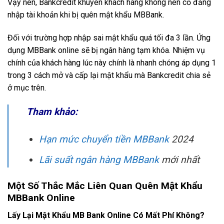
Vậy nên, Bankcredit khuyên khách hàng không nên cố đăng
nhập tài khoản khi bị quên mật khẩu MBBank.
Đối với trường hợp nhập sai mật khẩu quá tối đa 3 lần. Ứng
dụng MBBank online sẽ bị ngân hàng tạm khóa. Nhiệm vụ
chính của khách hàng lúc này chính là nhanh chóng áp dụng 1
trong 3 cách mở và cấp lại mật khẩu mà Bankcredit chia sẻ
ở mục trên.
Tham khảo:
Hạn mức chuyển tiền MBBank
2024
Lãi suất ngân hàng MBBank
mới nhất
Một Số Thắc Mắc Liên Quan Quên Mật Khẩu
MBBank Online
Lấy Lại Mật Khẩu MB Bank Online Có Mất Phí Không?