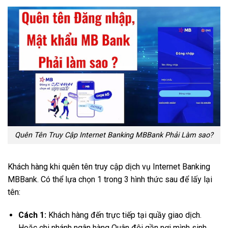
Quên Tên Truy Cập Internet Banking MBBank Phải Làm sao?
Khách hàng khi quên tên truy cập dịch vụ Internet Banking
MBBank. Có thể lựa chọn 1 trong 3 hình thức sau để lấy lại
tên:
Cách 1:
Khách hàng đến trực tiếp tại quầy giao dịch.
Hoặc chi nhánh ngân hàng Quân đội gần nơi mình sinh