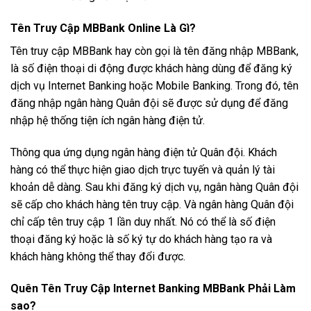
Tên Truy Cập MBBank Online Là Gì?
Tên truy cập MBBank hay còn gọi là tên đăng nhập MBBank,
là số điện thoại di động được khách hàng dùng để đăng ký
dịch vụ Internet Banking hoặc Mobile Banking. Trong đó, tên
đăng nhập ngân hàng Quân đội sẽ được sử dụng để đăng
nhập hệ thống tiện ích ngân hàng điện tử.
Thông qua ứng dụng ngân hàng điện tử Quân đội. Khách
hàng có thể thực hiện giao dịch trực tuyến và quản lý tài
khoản dễ dàng. Sau khi đăng ký dịch vụ, ngân hàng Quân đội
sẽ cấp cho khách hàng tên truy cập. Và ngân hàng Quân đội
chỉ cấp tên truy cập 1 lần duy nhất. Nó có thể là số điện
thoại đăng ký hoặc là số ký tự do khách hàng tạo ra và
khách hàng không thể thay đổi được.
Quên Tên Truy Cập Internet Banking MBBank Phải Làm
sao?