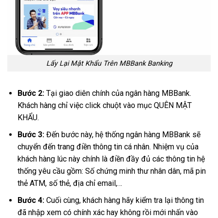
Lấy Lại Mật Khẩu Trên MBBank Banking
Bước 2:
Tại giao diên chính của ngân hàng MBBank.
Khách hàng chỉ việc click chuột vào mục QUÊN MẬT
KHẨU.
Bước 3:
Đến bước này, hệ thống ngân hàng MBBank sẽ
chuyển đến trang điền thông tin cá nhân. Nhiệm vụ của
khách hàng lúc này chính là điền đầy đủ các thông tin hệ
thống yêu cầu gồm: Số chứng minh thư nhân dân, mã pin
thẻ ATM, số thẻ, địa chỉ email,…
Bước 4:
Cuối cùng, khách hàng hãy kiểm tra lại thông tin
đã nhập xem có chính xác hay không rồi mới nhấn vào