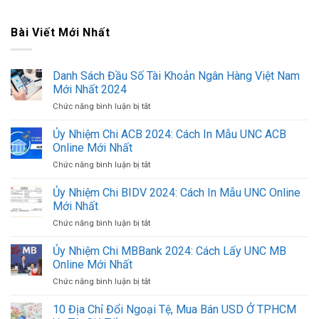
Bài Viết Mới Nhất
Danh Sách Đầu Số Tài Khoản Ngân Hàng Việt Nam
Mới Nhất 2024
Chức năng bình luận bị tắt
ở
Danh
Sách
Ủy Nhiệm Chi ACB 2024: Cách In Mẫu UNC ACB
Đầu
Online Mới Nhất
Số
Chức năng bình luận bị tắt
ở
Tài
Ủy
Khoản
Nhiệm
Ủy Nhiệm Chi BIDV 2024: Cách In Mẫu UNC Online
Ngân
Chi
Hàng
Mới Nhất
ACB
Việt
Chức năng bình luận bị tắt
ở
2024:
Nam
Ủy
Cách
Mới
Nhiệm
Ủy Nhiệm Chi MBBank 2024: Cách Lấy UNC MB
In
Nhất
Chi
Mẫu
Online Mới Nhất
2024
BIDV
UNC
Chức năng bình luận bị tắt
ở
2024:
ACB
Ủy
Cách
Online
Nhiệm
10 Địa Chỉ Đổi Ngoại Tệ, Mua Bán USD Ở TPHCM
In
Mới
Chi