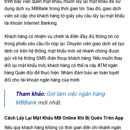
trình bày việc quên mật khẩu, muốn lấy lại mật khẩu để sử
dụng dịch vụ MBBank trong thời gian tới. Sau đó, giao dịch
viên sẽ cấp cho khách hàng tờ giấy yêu cầu lấy lại mật khẩu
tài khoản Internet Banking.
Khách hàng có nhiệm vụ chính là điền đầy đủ thông tin có
trong phiếu yêu cầu rồi nộp lại. Chuyên viên giao dịch sẽ tạo
lệnh có trên hệ thống, mật khẩu mới sẽ nhanh chóng được
gửi về hệ thống SMS điện thoại khách hàng. Nếu muốn thay
đổi lại mật khẩu mới, khách hàng có thể ra cây ATM ngân
hàng Quân đội để thực hiện. Nhằm đảm bảo an toàn tuyệt
đối cho tài khoản ngân hàng của mình.
Tham khảo:
Giờ làm việc ngân hàng
MBBank
mới nhất.
Cách Lấy Lại Mật Khẩu MB Online Khi Bị Quên Trên App
Nếu quý khách hàng không có thời gian đến chi nhánh ngân