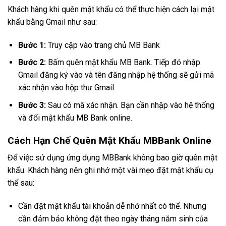
Khách hàng khi quên mật khẩu có thể thực hiện cách lại mật
khẩu bằng Gmail như sau:
Bước 1:
Truy cập vào trang chủ MB Bank
Bước 2:
Bấm quên mật khẩu MB Bank. Tiếp đó nhập
Gmail đăng ký vào và tên đăng nhập hệ thống sẽ gửi mã
xác nhận vào hộp thư Gmail.
Bước 3:
Sau có mã xác nhận. Bạn cần nhập vào hệ thống
và đổi mật khẩu MB Bank online.
Cách Hạn Chế Quên Mật Khẩu MBBank Online
Để việc sử dụng ứng dụng MBBank không bao giờ quên mật
khẩu. Khách hàng nên ghi nhớ một vài mẹo đặt mật khẩu cụ
thể sau:
Cần đặt mật khẩu tài khoản dễ nhớ nhất có thể. Nhưng
cần đảm bảo không đặt theo ngày tháng năm sinh của