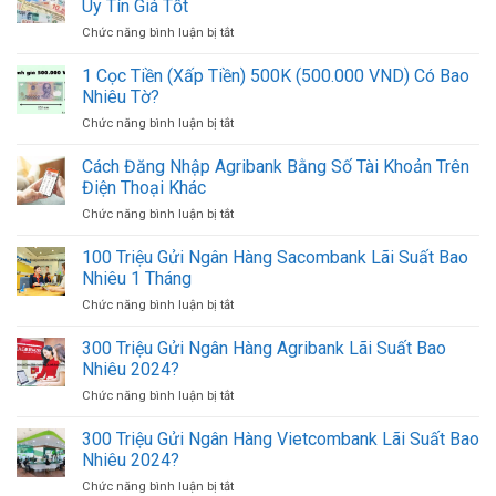
Mẫu
Uy Tín Giá Tốt
Nhất
MBBank
UNC
Chức năng bình luận bị tắt
ở
2024:
Online
10
Cách
Mới
Địa
1 Cọc Tiền (Xấp Tiền) 500K (500.000 VND) Có Bao
Lấy
Nhất
Chỉ
UNC
Nhiêu Tờ?
Đổi
MB
Chức năng bình luận bị tắt
ở
Ngoại
Online
1
Tệ,
Mới
Cọc
Cách Đăng Nhập Agribank Bằng Số Tài Khoản Trên
Mua
Nhất
Tiền
Bán
Điện Thoại Khác
(Xấp
USD
Chức năng bình luận bị tắt
ở
Tiền)
Ở
Cách
500K
TPHCM
Đăng
100 Triệu Gửi Ngân Hàng Sacombank Lãi Suất Bao
(500.000
Uy
Nhập
VND)
Nhiêu 1 Tháng
Tín
Agribank
Có
Giá
Chức năng bình luận bị tắt
ở
Bằng
Bao
Tốt
100
Số
Nhiêu
Triệu
300 Triệu Gửi Ngân Hàng Agribank Lãi Suất Bao
Tài
Tờ?
Gửi
Khoản
Nhiêu 2024?
Ngân
Trên
Chức năng bình luận bị tắt
ở
Hàng
Điện
300
Sacombank
Thoại
Triệu
300 Triệu Gửi Ngân Hàng Vietcombank Lãi Suất Bao
Lãi
Khác
Gửi
Suất
Nhiêu 2024?
Ngân
Bao
Chức năng bình luận bị tắt
ở
Hàng
Nhiêu