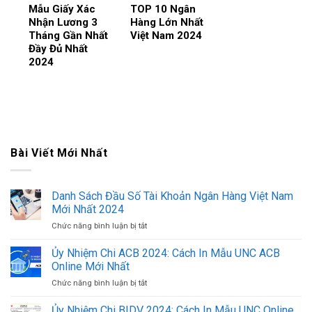
Mẫu Giấy Xác
TOP 10 Ngân
Nhận Lương 3
Hàng Lớn Nhất
Tháng Gần Nhất
Việt Nam 2024
Đầy Đủ Nhất
2024
Bài Viết Mới Nhất
Danh Sách Đầu Số Tài Khoản Ngân Hàng Việt Nam
Mới Nhất 2024
Chức năng bình luận bị tắt
ở
Danh
Sách
Ủy Nhiệm Chi ACB 2024: Cách In Mẫu UNC ACB
Đầu
Online Mới Nhất
Số
Chức năng bình luận bị tắt
ở
Tài
Ủy
Khoản
Nhiệm
Ủy Nhiệm Chi BIDV 2024: Cách In Mẫu UNC Online
Ngân