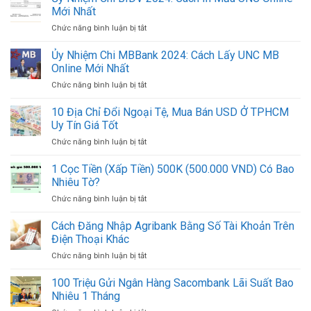
Chi
Hàng
Mới Nhất
ACB
Việt
Chức năng bình luận bị tắt
ở
2024:
Nam
Ủy
Cách
Mới
Nhiệm
Ủy Nhiệm Chi MBBank 2024: Cách Lấy UNC MB
In
Nhất
Chi
Mẫu
Online Mới Nhất
2024
BIDV
UNC
Chức năng bình luận bị tắt
ở
2024:
ACB
Ủy
Cách
Online
Nhiệm
10 Địa Chỉ Đổi Ngoại Tệ, Mua Bán USD Ở TPHCM
In
Mới
Chi
Mẫu
Uy Tín Giá Tốt
Nhất
MBBank
UNC
Chức năng bình luận bị tắt
ở
2024:
Online
10
Cách
Mới
Địa
1 Cọc Tiền (Xấp Tiền) 500K (500.000 VND) Có Bao
Lấy
Nhất
Chỉ
UNC
Nhiêu Tờ?
Đổi
MB
Chức năng bình luận bị tắt
ở
Ngoại
Online
1
Tệ,
Mới
Cọc
Cách Đăng Nhập Agribank Bằng Số Tài Khoản Trên
Mua
Nhất
Tiền
Bán
Điện Thoại Khác
(Xấp
USD
Chức năng bình luận bị tắt
ở
Tiền)
Ở
Cách
500K
TPHCM
Đăng
100 Triệu Gửi Ngân Hàng Sacombank Lãi Suất Bao
(500.000
Uy
Nhập
VND)
Nhiêu 1 Tháng
Tín
Agribank
Có
Giá