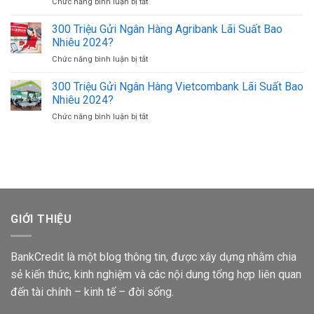
Chức năng bình luận bị tắt
ở
Bằng
Bao
Tốt
100
Số
Nhiêu
Triệu
300 Triệu Gửi Ngân Hàng Agribank Lãi Suất Bao
Tài
Tờ?
Gửi
Khoản
Nhiêu 2024?
Ngân
Trên
Chức năng bình luận bị tắt
ở
Hàng
Điện
300
Sacombank
Thoại
Triệu
300 Triệu Gửi Ngân Hàng Vietcombank Lãi Suất Bao
Lãi
Khác
Gửi
Suất
Nhiêu 2024?
Ngân
Bao
Chức năng bình luận bị tắt
ở
Hàng
Nhiêu
300
Agribank
1
Triệu
Lãi
Tháng
Gửi
Suất
Ngân
Bao
Hàng
Nhiêu
Vietcombank
2024?
Lãi
Suất
GIỚI THIỆU
Bao
Nhiêu
2024?
BankCredit là một blog thông tin, được xây dựng nhằm chia
sẻ kiến thức, kinh nghiệm và các nội dung tổng hợp liên quan
đến tài chính – kinh tế – đời sống.