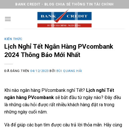
Chuyển
BANK CREDIT - BLOG CHIA SẺ THÔNG TIN TÀI CHÍNH
đến
nội
dung
KIẾN THỨC
Lịch Nghỉ Tết Ngân Hàng PVcombank
2024 Thông Báo Mới Nhất
ĐÃ ĐĂNG TRÊN
04/12/2023
BỞI
BÙI QUANG HẢI
Khi nào ngân hàng PVcombank nghỉ Tết?
Lịch nghỉ Tết
ngân hàng PVcombank
sẽ bắt đầu từ ngày nào? Đây đều
là những câu hỏi được rất nhiều khách hàng đặt ra trong
những ngày cuối năm.
Và để giúp các bạn tìm được câu trả lời thỏa mãn. Hãy cùng