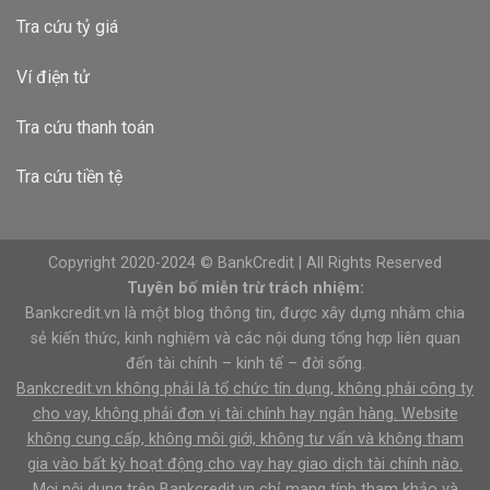
Tra cứu tỷ giá
Ví điện tử
Tra cứu thanh toán
Tra cứu tiền tệ
Copyright 2020-2024 © BankCredit | All Rights Reserved
Tuyên bố miễn trừ trách nhiệm:
Bankcredit.vn là một blog thông tin, được xây dựng nhằm chia
sẻ kiến thức, kinh nghiệm và các nội dung tổng hợp liên quan
đến tài chính – kinh tế – đời sống.
Bankcredit.vn không phải là tổ chức tín dụng, không phải công ty
cho vay, không phải đơn vị tài chính hay ngân hàng. Website
không cung cấp, không môi giới, không tư vấn và không tham
gia vào bất kỳ hoạt động cho vay hay giao dịch tài chính nào.
Mọi nội dung trên Bankcredit.vn chỉ mang tính tham khảo và