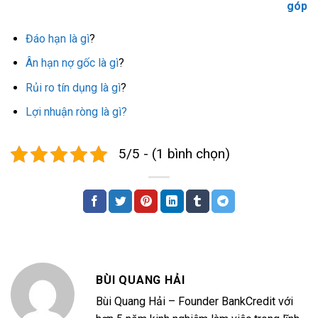
góp
Đáo hạn là gì
?
Ân hạn nợ gốc là gì
?
Rủi ro tín dụng là gì
?
Lợi nhuận ròng là gì?
5/5 - (1 bình chọn)
BÙI QUANG HẢI
Bùi Quang Hải – Founder BankCredit với