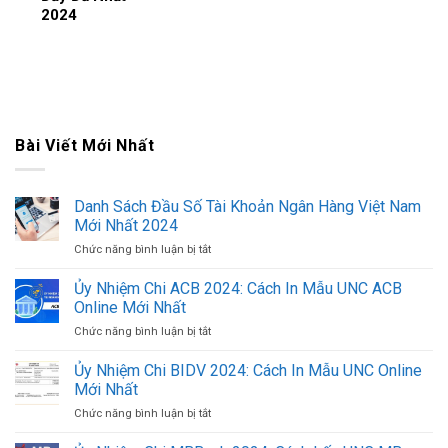
2024
Bài Viết Mới Nhất
Danh Sách Đầu Số Tài Khoản Ngân Hàng Việt Nam
Mới Nhất 2024
Chức năng bình luận bị tắt
ở
Danh
Sách
Ủy Nhiệm Chi ACB 2024: Cách In Mẫu UNC ACB
Đầu
Online Mới Nhất
Số
Chức năng bình luận bị tắt
ở
Tài
Ủy
Khoản
Nhiệm
Ủy Nhiệm Chi BIDV 2024: Cách In Mẫu UNC Online
Ngân
Chi
Hàng
Mới Nhất
ACB
Việt
Chức năng bình luận bị tắt
ở
2024:
Nam
Ủy
Cách
Mới
Nhiệm