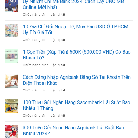
Ủy Nhiệm Chi MBBank 2024: Cách Lấy UNC MB
In
Nhất
Chi
Mẫu
Online Mới Nhất
2024
BIDV
UNC
Chức năng bình luận bị tắt
ở
2024:
ACB
Ủy
Cách
Online
Nhiệm
10 Địa Chỉ Đổi Ngoại Tệ, Mua Bán USD Ở TPHCM
In
Mới
Chi
Mẫu
Uy Tín Giá Tốt
Nhất
MBBank
UNC
Chức năng bình luận bị tắt
ở
2024:
Online
10
Cách
Mới
Địa
1 Cọc Tiền (Xấp Tiền) 500K (500.000 VND) Có Bao
Lấy
Nhất
Chỉ
UNC
Nhiêu Tờ?
Đổi
MB
Chức năng bình luận bị tắt
ở
Ngoại
Online
1
Tệ,
Mới
Cọc
Cách Đăng Nhập Agribank Bằng Số Tài Khoản Trên
Mua
Nhất
Tiền
Bán
Điện Thoại Khác
(Xấp
USD
Chức năng bình luận bị tắt
ở
Tiền)
Ở
Cách
500K
TPHCM
Đăng
100 Triệu Gửi Ngân Hàng Sacombank Lãi Suất Bao
(500.000
Uy
Nhập
VND)
Nhiêu 1 Tháng
Tín
Agribank
Có
Giá
Chức năng bình luận bị tắt
ở
Bằng
Bao
Tốt
100
Số
Nhiêu
Triệu
300 Triệu Gửi Ngân Hàng Agribank Lãi Suất Bao
Tài
Tờ?
Gửi
Khoản
Nhiêu 2024?
Ngân
Trên