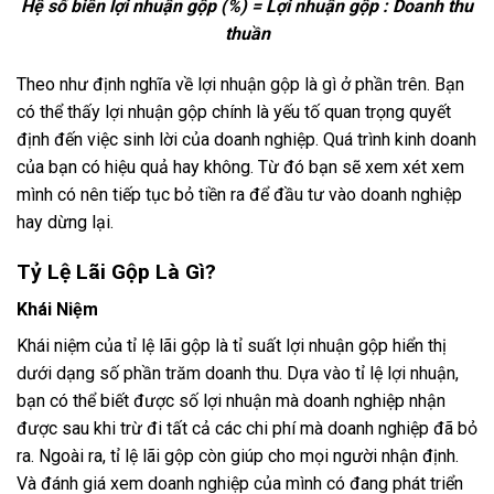
Hệ số biên lợi nhuận gộp (%) = Lợi nhuận gộp : Doanh thu
thuần
Theo như định nghĩa về lợi nhuận gộp là gì ở phần trên. Bạn
có thể thấy lợi nhuận gộp chính là yếu tố quan trọng quyết
định đến việc sinh lời của doanh nghiệp. Quá trình kinh doanh
của bạn có hiệu quả hay không. Từ đó bạn sẽ xem xét xem
mình có nên tiếp tục bỏ tiền ra để đầu tư vào doanh nghiệp
hay dừng lại.
Tỷ Lệ Lãi Gộp Là Gì?
Khái Niệm
Khái niệm của tỉ lệ lãi gộp là tỉ suất lợi nhuận gộp hiển thị
dưới dạng số phần trăm doanh thu. Dựa vào tỉ lệ lợi nhuận,
bạn có thể biết được số lợi nhuận mà doanh nghiệp nhận
được sau khi trừ đi tất cả các chi phí mà doanh nghiệp đã bỏ
ra. Ngoài ra, tỉ lệ lãi gộp còn giúp cho mọi người nhận định.
Và đánh giá xem doanh nghiệp của mình có đang phát triển