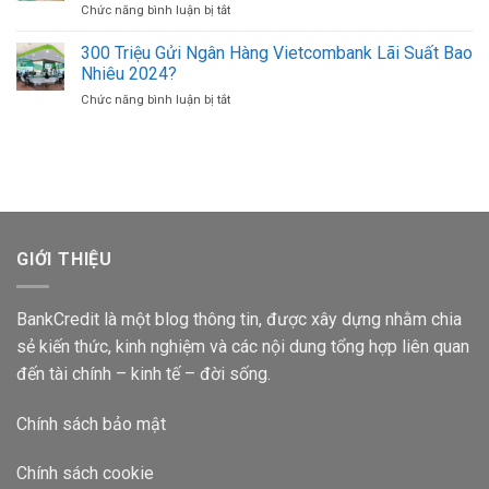
Chức năng bình luận bị tắt
ở
Hàng
Điện
300
Sacombank
Thoại
Triệu
300 Triệu Gửi Ngân Hàng Vietcombank Lãi Suất Bao
Lãi
Khác
Gửi
Suất
Nhiêu 2024?
Ngân
Bao
Chức năng bình luận bị tắt
ở
Hàng
Nhiêu
300
Agribank
1
Triệu
Lãi
Tháng
Gửi
Suất
Ngân
Bao
Hàng
Nhiêu
Vietcombank
2024?
Lãi
Suất
GIỚI THIỆU
Bao
Nhiêu
2024?
BankCredit là một blog thông tin, được xây dựng nhằm chia
sẻ kiến thức, kinh nghiệm và các nội dung tổng hợp liên quan
đến tài chính – kinh tế – đời sống.
Chính sách bảo mật
Chính sách cookie