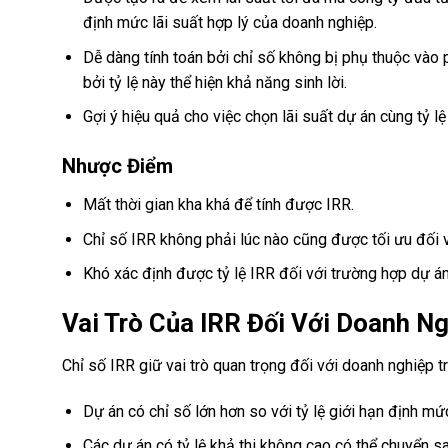
định mức lãi suất hợp lý của doanh nghiệp.
Dễ dàng tính toán bởi chỉ số không bị phụ thuộc vào
bởi tỷ lệ này thể hiện khả năng sinh lời.
Gợi ý hiệu quả cho việc chọn lãi suất dự án cùng tỷ l
Nhược Điểm
Mất thời gian kha khá để tính được IRR.
Chỉ số IRR không phải lúc nào cũng được tối ưu đối v
Khó xác định được tỷ lệ IRR đối với trường hợp dự á
Vai Trò Của IRR Đối Với Doanh N
Chỉ số IRR giữ vai trò quan trọng đối với doanh nghiệp t
Dự án có chỉ số lớn hơn so với tỷ lệ giới hạn định mức 
Các dự án có tỷ lệ khả thi không cao có thể chuyển sa