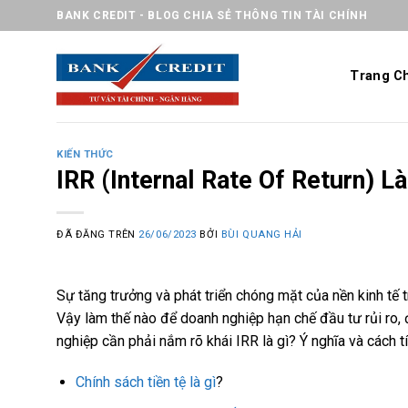
Chuyển
BANK CREDIT - BLOG CHIA SẺ THÔNG TIN TÀI CHÍNH
đến
nội
Trang C
dung
KIẾN THỨC
IRR (Internal Rate Of Return) L
ĐÃ ĐĂNG TRÊN
26/06/2023
BỞI
BÙI QUANG HẢI
Sự tăng trưởng và phát triển chóng mặt của nền kinh tế 
Vậy làm thế nào để doanh nghiệp hạn chế đầu tư rủi ro, đ
nghiệp cần phải nắm rõ khái IRR là gì? Ý nghĩa và cách t
Chính sách tiền tệ là gì
?