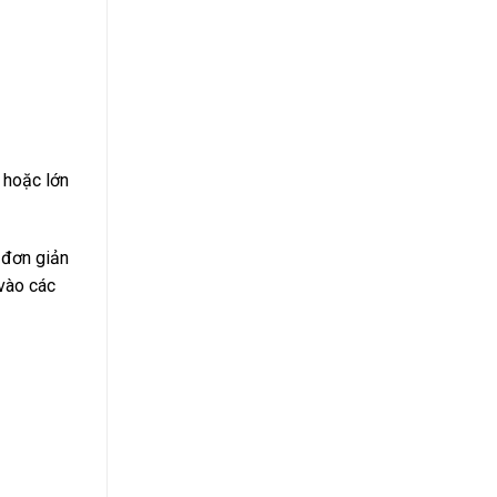
Suất
Bao
Nhiêu
2024?
 hoặc lớn
 đơn giản
 vào các