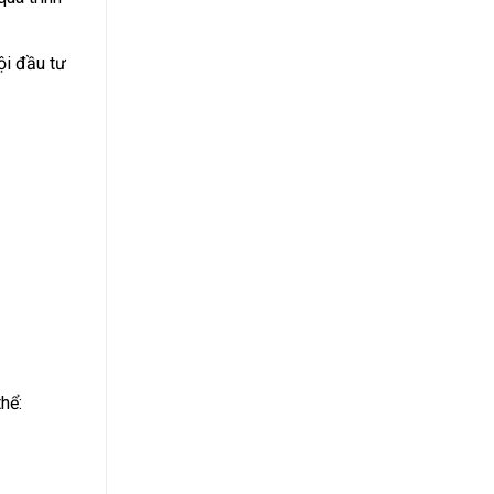
ội đầu tư
hể: