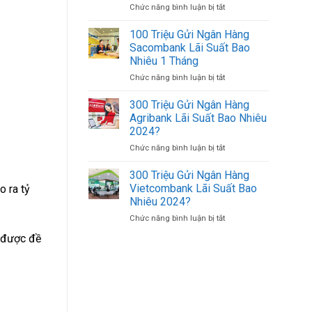
Chức năng bình luận bị tắt
ở
500K
Uy
Cách
(500.000
Tín
Đăng
VND)
100 Triệu Gửi Ngân Hàng
Giá
Nhập
Có
Tốt
Sacombank Lãi Suất Bao
Agribank
Bao
Nhiêu 1 Tháng
Bằng
Nhiêu
Chức năng bình luận bị tắt
ở
Số
Tờ?
100
Tài
Triệu
Khoản
300 Triệu Gửi Ngân Hàng
Gửi
Trên
Agribank Lãi Suất Bao Nhiêu
Ngân
Điện
2024?
Hàng
Thoại
Chức năng bình luận bị tắt
ở
Sacombank
Khác
300
Lãi
Triệu
Suất
300 Triệu Gửi Ngân Hàng
Gửi
Bao
Vietcombank Lãi Suất Bao
 ra tỷ
Ngân
Nhiêu
Nhiêu 2024?
Hàng
1
Chức năng bình luận bị tắt
ở
Agribank
Tháng
300
Lãi
g được đề
Triệu
Suất
Gửi
Bao
Ngân
Nhiêu
Hàng
2024?
Vietcombank
Lãi