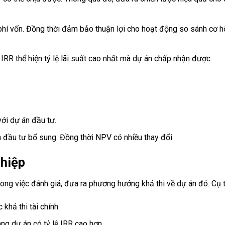
 phí vốn. Đồng thời đảm bảo thuận lợi cho hoạt động so sánh cơ h
ệ IRR thể hiện tỷ lệ lãi suất cao nhất mà dự án chấp nhận được.
ới dự án đầu tư.
n đầu tư bổ sung. Đồng thời NPV có nhiều thay đổi.
ghiệp
rong việc đánh giá, đưa ra phương hướng khả thi về dự án đó. Cụ t
khả thi tài chính.
ng dự án có tỷ lệ IRR cao hơn.