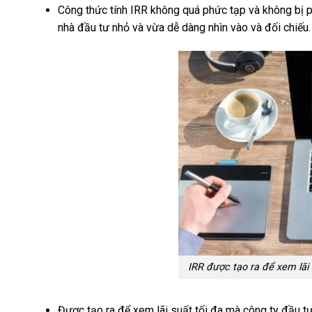
Công thức tính IRR không quá phức tạp và không bị p
nhà đầu tư nhỏ và vừa dễ dàng nhìn vào và đối chiếu.
IRR được tạo ra để xem lãi
Được tạo ra để xem lãi suất tối đa mà công ty đầu tư