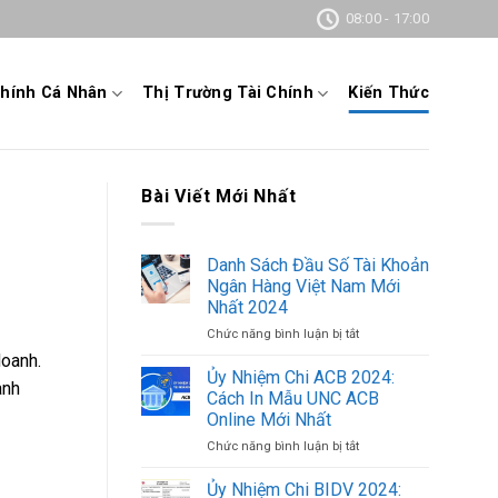
08:00 - 17:00
Chính Cá Nhân
Thị Trường Tài Chính
Kiến Thức
Bài Viết Mới Nhất
Danh Sách Đầu Số Tài Khoản
Ngân Hàng Việt Nam Mới
Nhất 2024
Chức năng bình luận bị tắt
ở
Danh
doanh.
Sách
Ủy Nhiệm Chi ACB 2024:
anh
Đầu
Cách In Mẫu UNC ACB
Số
Online Mới Nhất
Tài
Chức năng bình luận bị tắt
ở
Khoản
Ủy
Ngân
Nhiệm
Hàng
Ủy Nhiệm Chi BIDV 2024: