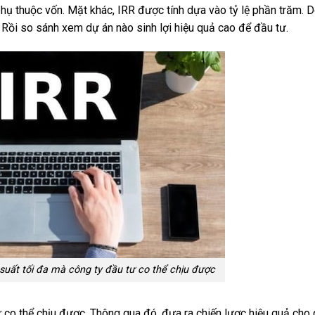
hụ thuộc vốn. Mặt khác, IRR được tính dựa vào tỷ lệ phần trăm. D
 Rồi so sánh xem dự án nào sinh lợi hiệu quả cao để đầu tư.
 suất tối đa mà công ty đầu tư co thể chịu được
 co thể chịu được. Thông qua đó, đưa ra chiến lược hiệu quả cho 