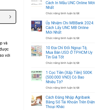
Chi
Việt
Cách In Mẫu UNC Online Mới
ACB
Nam
Nhất
2024:
Mới
Chức năng bình luận bị tắt
ở
Cách
Nhất
Ủy
In
2024
Nhiệm
Mẫu
Ủy Nhiệm Chi MBBank 2024:
Chi
UNC
Cách Lấy UNC MB Online
BIDV
ACB
Mới Nhất
2024:
Online
Chức năng bình luận bị tắt
ở
Cách
Mới
Ủy
ệp và
In
Nhất
Nhiệm
Mẫu
10 Địa Chỉ Đổi Ngoại Tệ,
 được
Chi
UNC
Mua Bán USD Ở TPHCM Uy
 so với
MBBank
Online
Tín Giá Tốt
2024:
Mới
Chức năng bình luận bị tắt
ở
Cách
Nhất
10
Lấy
Địa
UNC
1 Cọc Tiền (Xấp Tiền) 500K
Chỉ
MB
(500.000 VND) Có Bao
Đổi
Online
Nhiêu Tờ?
Ngoại
Mới
Chức năng bình luận bị tắt
ở
Tệ,
Nhất
1
Mua
Cọc
Bán
Cách Đăng Nhập Agribank
Tiền
USD
Bằng Số Tài Khoản Trên Điện
(Xấp
Ở
Thoại Khác
Tiền)
TPHCM