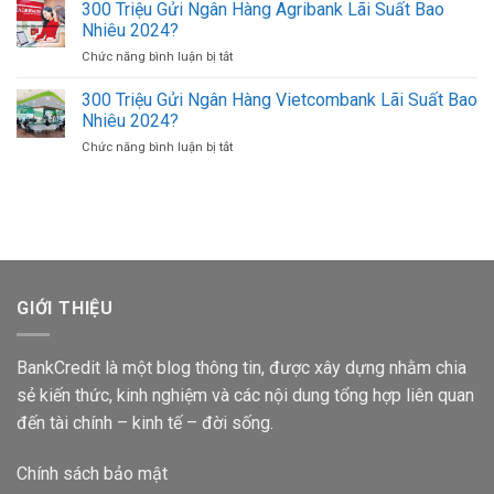
Triệu
300 Triệu Gửi Ngân Hàng Agribank Lãi Suất Bao
Tài
Tờ?
Gửi
Khoản
Nhiêu 2024?
Ngân
Trên
Chức năng bình luận bị tắt
ở
Hàng
Điện
300
Sacombank
Thoại
Triệu
300 Triệu Gửi Ngân Hàng Vietcombank Lãi Suất Bao
Lãi
Khác
Gửi
Suất
Nhiêu 2024?
Ngân
Bao
Chức năng bình luận bị tắt
ở
Hàng
Nhiêu
300
Agribank
1
Triệu
Lãi
Tháng
Gửi
Suất
Ngân
Bao
Hàng
Nhiêu
Vietcombank
2024?
Lãi
Suất
GIỚI THIỆU
Bao
Nhiêu
2024?
BankCredit là một blog thông tin, được xây dựng nhằm chia
sẻ kiến thức, kinh nghiệm và các nội dung tổng hợp liên quan
đến tài chính – kinh tế – đời sống.
Chính sách bảo mật