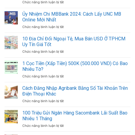
Chức năng bình luận bị tắt
ở
2024:
Nam
Ủy
Cách
Mới
Nhiệm
Ủy Nhiệm Chi MBBank 2024: Cách Lấy UNC MB
In
Nhất
Chi
Mẫu
Online Mới Nhất
2024
BIDV
UNC
Chức năng bình luận bị tắt
ở
2024:
ACB
Ủy
Cách
Online
Nhiệm
10 Địa Chỉ Đổi Ngoại Tệ, Mua Bán USD Ở TPHCM
In
Mới
Chi
Mẫu
Uy Tín Giá Tốt
Nhất
MBBank
UNC
Chức năng bình luận bị tắt
ở
2024:
Online
10
Cách
Mới
Địa
1 Cọc Tiền (Xấp Tiền) 500K (500.000 VND) Có Bao
Lấy
Nhất
Chỉ
UNC
Nhiêu Tờ?
Đổi
MB
Chức năng bình luận bị tắt
ở
Ngoại
Online
1
Tệ,
Mới
Cọc
Cách Đăng Nhập Agribank Bằng Số Tài Khoản Trên
Mua
Nhất
Tiền
Bán
Điện Thoại Khác
(Xấp
USD
Chức năng bình luận bị tắt
ở
Tiền)
Ở
Cách
500K
TPHCM
Đăng
100 Triệu Gửi Ngân Hàng Sacombank Lãi Suất Bao
(500.000
Uy
Nhập
VND)
Nhiêu 1 Tháng
Tín
Agribank
Có
Giá
Chức năng bình luận bị tắt
ở
Bằng
Bao
Tốt
100
Số
Nhiêu