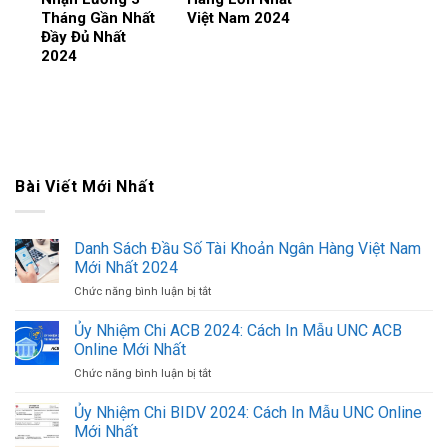
Tháng Gần Nhất
Việt Nam 2024
Đầy Đủ Nhất
2024
Bài Viết Mới Nhất
Danh Sách Đầu Số Tài Khoản Ngân Hàng Việt Nam
Mới Nhất 2024
Chức năng bình luận bị tắt
ở
Danh
Sách
Ủy Nhiệm Chi ACB 2024: Cách In Mẫu UNC ACB
Đầu
Online Mới Nhất
Số
Chức năng bình luận bị tắt
ở
Tài
Ủy
Khoản
Nhiệm
Ủy Nhiệm Chi BIDV 2024: Cách In Mẫu UNC Online
Ngân
Chi
Hàng
Mới Nhất
ACB
Việt