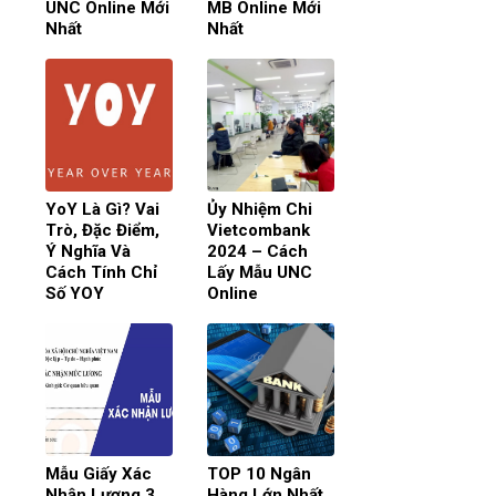
UNC Online Mới
MB Online Mới
Nhất
Nhất
YoY Là Gì? Vai
Ủy Nhiệm Chi
Trò, Đặc Điểm,
Vietcombank
Ý Nghĩa Và
2024 – Cách
Cách Tính Chỉ
Lấy Mẫu UNC
Số YOY
Online
Mẫu Giấy Xác
TOP 10 Ngân
Nhận Lương 3
Hàng Lớn Nhất