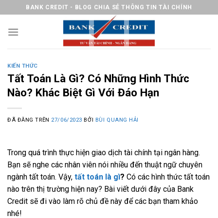
Chuyển
BANK CREDIT - BLOG CHIA SẺ THÔNG TIN TÀI CHÍNH
đến
nội
dung
KIẾN THỨC
Tất Toán Là Gì? Có Những Hình Thức
Nào? Khác Biệt Gì Với Đáo Hạn
ĐÃ ĐĂNG TRÊN
27/06/2023
BỞI
BÙI QUANG HẢI
Trong quá trình thực hiện giao dịch tài chính tại ngân hàng.
Bạn sẽ nghe các nhân viên nói nhiều đến thuật ngữ chuyên
ngành tất toán. Vậy,
tất toán là gì
?
Có các hình thức tất toán
nào trên thị trường hiện nay? Bài viết dưới đây của Bank
Credit sẽ đi vào làm rõ chủ đề này để các bạn tham khảo
nhé!