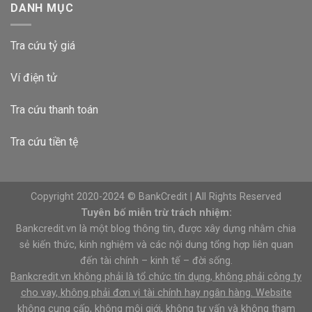
DANH MỤC
Tra cứu tỷ giá
Ví điện tử
Tra cứu thanh toán
Tra cứu tiền tệ
Copyright 2020-2024 © BankCredit | All Rights Reserved
Tuyên bố miễn trừ trách nhiệm:
Bankcredit.vn là một blog thông tin, được xây dựng nhằm chia
sẻ kiến thức, kinh nghiệm và các nội dung tổng hợp liên quan
đến tài chính – kinh tế – đời sống.
Bankcredit.vn không phải là tổ chức tín dụng, không phải công ty
cho vay, không phải đơn vị tài chính hay ngân hàng. Website
không cung cấp, không môi giới, không tư vấn và không tham