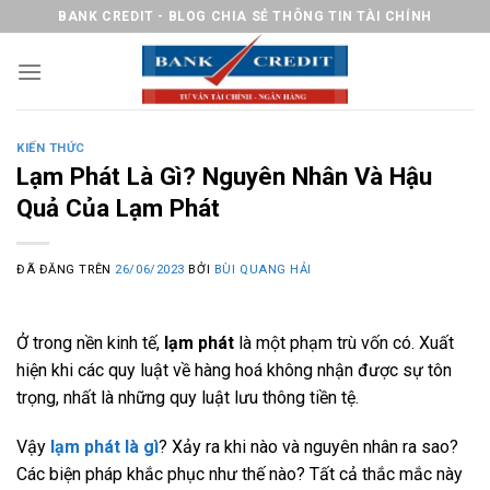
Chuyển
BANK CREDIT - BLOG CHIA SẺ THÔNG TIN TÀI CHÍNH
đến
nội
dung
KIẾN THỨC
Lạm Phát Là Gì? Nguyên Nhân Và Hậu
Quả Của Lạm Phát
ĐÃ ĐĂNG TRÊN
26/06/2023
BỞI
BÙI QUANG HẢI
Ở trong nền kinh tế,
lạm phát
là một phạm trù vốn có. Xuất
hiện khi các quy luật về hàng hoá không nhận được sự tôn
trọng, nhất là những quy luật lưu thông tiền tệ.
Vậy
lạm phát là gì
? Xảy ra khi nào và nguyên nhân ra sao?
Các biện pháp khắc phục như thế nào? Tất cả thắc mắc này