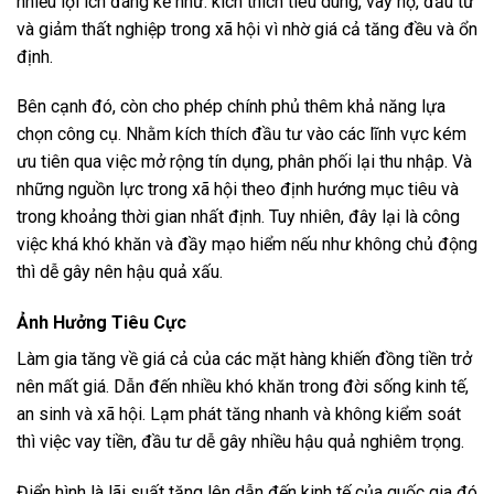
nhiều lợi ích đáng kể như: kích thích tiêu dùng, vay nợ, đầu tư
và giảm thất nghiệp trong xã hội vì nhờ giá cả tăng đều và ổn
định.
Bên cạnh đó, còn cho phép chính phủ thêm khả năng lựa
chọn công cụ. Nhằm kích thích đầu tư vào các lĩnh vực kém
ưu tiên qua việc mở rộng tín dụng, phân phối lại thu nhập. Và
những nguồn lực trong xã hội theo định hướng mục tiêu và
trong khoảng thời gian nhất định. Tuy nhiên, đây lại là công
việc khá khó khăn và đầy mạo hiểm nếu như không chủ động
thì dễ gây nên hậu quả xấu.
Ảnh Hưởng Tiêu Cực
Làm gia tăng về giá cả của các mặt hàng khiến đồng tiền trở
nên mất giá. Dẫn đến nhiều khó khăn trong đời sống kinh tế,
an sinh và xã hội. Lạm phát tăng nhanh và không kiểm soát
thì việc vay tiền, đầu tư dễ gây nhiều hậu quả nghiêm trọng.
Điển hình là lãi suất tăng lên dẫn đến kinh tế của quốc gia đó