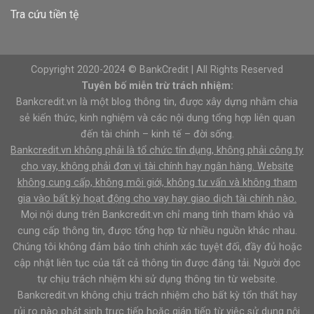
Tra cứu tiền tệ
Copyright 2020-2024 © BankCredit | All Rights Reserved
Tuyên bố miễn trừ trách nhiệm:
Bankcredit.vn là một blog thông tin, được xây dựng nhằm chia
sẻ kiến thức, kinh nghiệm và các nội dung tổng hợp liên quan
đến tài chính – kinh tế – đời sống.
Bankcredit.vn không phải là tổ chức tín dụng, không phải công ty
cho vay, không phải đơn vị tài chính hay ngân hàng. Website
không cung cấp, không môi giới, không tư vấn và không tham
gia vào bất kỳ hoạt động cho vay hay giao dịch tài chính nào.
Mọi nội dung trên Bankcredit.vn chỉ mang tính tham khảo và
cung cấp thông tin, được tổng hợp từ nhiều nguồn khác nhau.
Chúng tôi không đảm bảo tính chính xác tuyệt đối, đầy đủ hoặc
cập nhật liên tục của tất cả thông tin được đăng tải. Người đọc
tự chịu trách nhiệm khi sử dụng thông tin từ website.
Bankcredit.vn không chịu trách nhiệm cho bất kỳ tổn thất hay
rủi ro nào phát sinh trực tiếp hoặc gián tiếp từ việc sử dụng nội