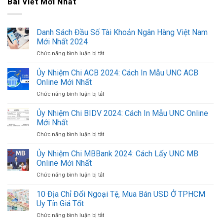
Bài Viết Mới Nhất
Danh Sách Đầu Số Tài Khoản Ngân Hàng Việt Nam
Mới Nhất 2024
Chức năng bình luận bị tắt
ở
Danh
Sách
Ủy Nhiệm Chi ACB 2024: Cách In Mẫu UNC ACB
Đầu
Online Mới Nhất
Số
Chức năng bình luận bị tắt
ở
Tài
Ủy
Khoản
Nhiệm
Ủy Nhiệm Chi BIDV 2024: Cách In Mẫu UNC Online
Ngân
Chi
Hàng
Mới Nhất
ACB
Việt
Chức năng bình luận bị tắt
ở
2024:
Nam
Ủy
Cách
Mới
Nhiệm
Ủy Nhiệm Chi MBBank 2024: Cách Lấy UNC MB
In
Nhất
Chi
Mẫu
Online Mới Nhất
2024
BIDV
UNC
Chức năng bình luận bị tắt
ở
2024:
ACB
Ủy
Cách
Online
Nhiệm
10 Địa Chỉ Đổi Ngoại Tệ, Mua Bán USD Ở TPHCM
In
Mới
Chi
Mẫu
Uy Tín Giá Tốt
Nhất
MBBank
UNC
Chức năng bình luận bị tắt
ở
2024:
Online