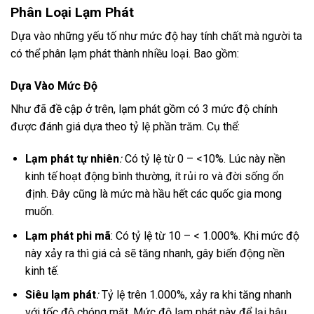
Phân Loại Lạm Phát
Dựa vào những yếu tố như mức độ hay tính chất mà người ta
có thể phân lạm phát thành nhiều loại. Bao gồm:
Dựa Vào Mức Độ
Như đã đề cập ở trên, lạm phát gồm có 3 mức độ chính
được đánh giá dựa theo tỷ lệ phần trăm. Cụ thể:
Lạm phát tự nhiên
:
Có tỷ lệ từ 0 – <10%. Lúc này nền
kinh tế hoạt động bình thường, ít rủi ro và đời sống ổn
định. Đây cũng là mức mà hầu hết các quốc gia mong
muốn.
Lạm phát phi mã
: Có tỷ lệ từ 10 – < 1.000%. Khi mức độ
này xảy ra thì giá cả sẽ tăng nhanh, gây biến động nền
kinh tế.
Siêu lạm phát
:
Tỷ lệ trên 1.000%, xảy ra khi tăng nhanh
với tốc độ chóng mặt. Mức độ lạm phát này để lại hậu