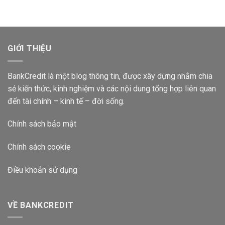
Gửi
Suất
Ngân
Bao
Hàng
Nhiêu
Vietcombank
2024?
Lãi
Suất
GIỚI THIỆU
Bao
Nhiêu
2024?
BankCredit là một blog thông tin, được xây dựng nhằm chia
sẻ kiến thức, kinh nghiệm và các nội dung tổng hợp liên quan
đến tài chính – kinh tế – đời sống.
Chính sách bảo mật
Chính sách cookie
Điều khoản sử dụng
VỀ BANKCREDIT