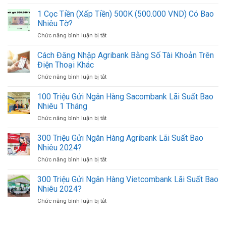
10
Cách
Mới
Địa
1 Cọc Tiền (Xấp Tiền) 500K (500.000 VND) Có Bao
Lấy
Nhất
Chỉ
UNC
Nhiêu Tờ?
Đổi
MB
Chức năng bình luận bị tắt
ở
Ngoại
Online
1
Tệ,
Mới
Cọc
Cách Đăng Nhập Agribank Bằng Số Tài Khoản Trên
Mua
Nhất
Tiền
Bán
Điện Thoại Khác
(Xấp
USD
Chức năng bình luận bị tắt
ở
Tiền)
Ở
Cách
500K
TPHCM
Đăng
100 Triệu Gửi Ngân Hàng Sacombank Lãi Suất Bao
(500.000
Uy
Nhập
VND)
Nhiêu 1 Tháng
Tín
Agribank
Có
Giá
Chức năng bình luận bị tắt
ở
Bằng
Bao
Tốt
100
Số
Nhiêu
Triệu
300 Triệu Gửi Ngân Hàng Agribank Lãi Suất Bao
Tài
Tờ?
Gửi
Khoản
Nhiêu 2024?
Ngân
Trên
Chức năng bình luận bị tắt
ở
Hàng
Điện
300
Sacombank
Thoại
Triệu
300 Triệu Gửi Ngân Hàng Vietcombank Lãi Suất Bao
Lãi
Khác
Gửi
Suất
Nhiêu 2024?
Ngân
Bao
Chức năng bình luận bị tắt
ở
Hàng
Nhiêu
300
Agribank
1
Triệu
Lãi
Tháng