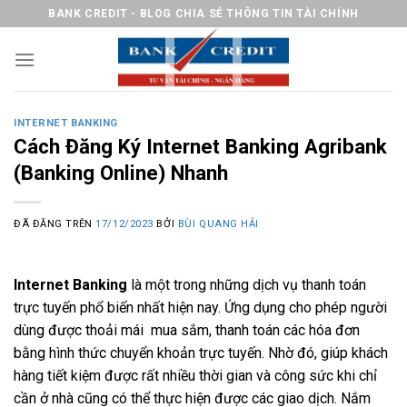
Chuyển
BANK CREDIT - BLOG CHIA SẺ THÔNG TIN TÀI CHÍNH
đến
nội
dung
INTERNET BANKING
Cách Đăng Ký Internet Banking Agribank
(Banking Online) Nhanh
ĐÃ ĐĂNG TRÊN
17/12/2023
BỞI
BÙI QUANG HẢI
Internet Banking
là một trong những dịch vụ thanh toán
trực tuyến phổ biến nhất hiện nay. Ứng dụng cho phép người
dùng được thoải mái mua sắm, thanh toán các hóa đơn
bằng hình thức chuyển khoản trực tuyến. Nhờ đó, giúp khách
hàng tiết kiệm được rất nhiều thời gian và công sức khi chỉ
cần ở nhà cũng có thể thực hiện được các giao dịch. Nắm