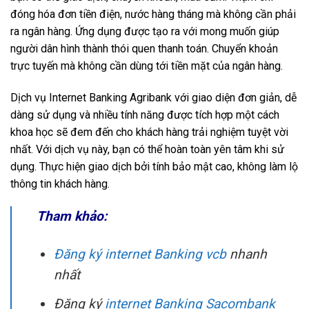
đóng hóa đơn tiền điện, nước hàng tháng mà không cần phải
ra ngân hàng. Ứng dụng được tạo ra với mong muốn giúp
người dân hình thành thói quen thanh toán. Chuyển khoản
trực tuyến mà không cần dùng tới tiền mặt của ngân hàng.
Dịch vụ Internet Banking Agribank với giao diện đơn giản, dễ
dàng sử dụng và nhiều tính năng được tích hợp một cách
khoa học sẽ đem đến cho khách hàng trải nghiệm tuyệt vời
nhất. Với dịch vụ này, bạn có thể hoàn toàn yên tâm khi sử
dụng. Thực hiện giao dịch bởi tính bảo mật cao, không làm lộ
thông tin khách hàng.
Tham khảo:
Đăng ký internet Banking vcb
nhanh
nhất
Đăng ký
internet Banking Sacombank