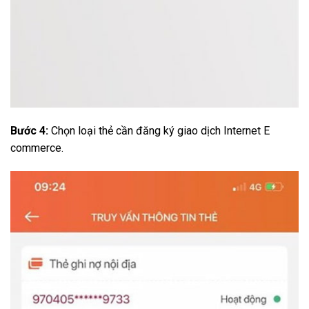
Bước 4:
Chọn loại thẻ cần đăng ký giao dịch Internet E
commerce.