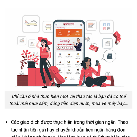
Chỉ cần ở nhà thực hiện một vài thao tác là bạn đã có thể
thoải mái mua sắm, đóng tiền điện nước, mua vé máy bay,…
Các giao dịch được thực hiện trong thời gian ngắn. Thao
tác nhận tiền gửi hay chuyển khoản liên ngân hàng đơn