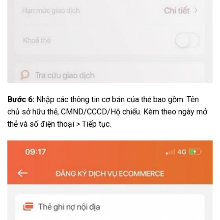
Bước 6:
Nhập các thông tin cơ bản của thẻ bao gồm: Tên
chủ sở hữu thẻ, CMND/CCCD/Hộ chiếu. Kèm theo ngày mở
thẻ và số điện thoại > Tiếp tục.