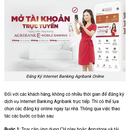
Đăng Ký Internet Banking Agribank Online
Đối với các khách hàng, không có nhiều thời gian để đăng ký
dịch vụ Internet Banking Agribank trực tiếp. Thì có thể lựa
chọn các đăng ký online ngay tại nhà. Thông qua việc thao
tác các bước cơ bản sau:
Bước 1:
Truy cập ứng dụng CH play hoặc Appstore và tải