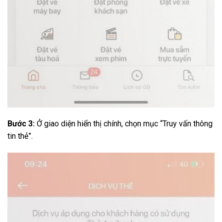
Bước 3:
Ở giao diện hiển thị chính, chọn mục “Truy vấn thông
tin thẻ”.