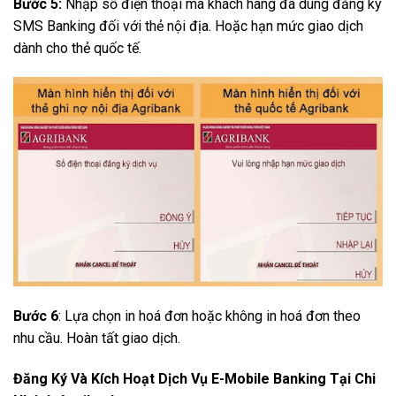
Bước 5:
Nhập số điện thoại mà khách hàng đã dùng đăng ký
SMS Banking đối với thẻ nội địa. Hoặc hạn mức giao dịch
dành cho thẻ quốc tế.
Bước 6
: Lựa chọn in hoá đơn hoặc không in hoá đơn theo
nhu cầu. Hoàn tất giao dịch.
Đăng Ký Và Kích Hoạt Dịch Vụ E-Mobile Banking Tại Chi