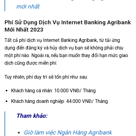
mới nhất
Phí Sử Dụng Dịch Vụ Internet Banking Agribank
Mới Nhất 2023
Tất cả phí dịch vụ Internet Banking Agribank, từ tải ứng
dụng đến đăng ký và hủy dịch vụ bạn sẽ không phải chịu
một phí nào. Ngoài ra, nếu bạn muốn thay đổi hạn mức giao
dịch cũng được miễn phí.
Tuy nhiên, phí duy trì sẽ tốn phí như sau:
Khách hàng cá nhân: 10.000 VNĐ/ Tháng.
Khách hàng doanh nghiệp: 44.000 VNĐ/ Tháng.
Tham khảo:
Giờ làm việc Ngân Hàng Agribank