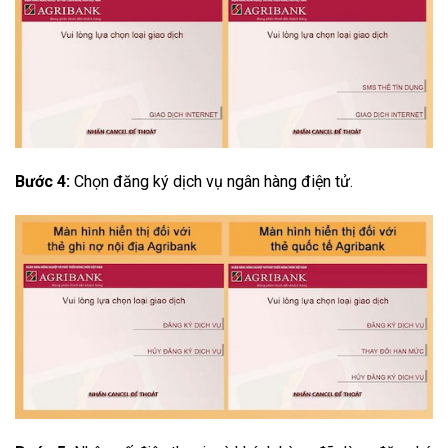
Bước 4:
Chọn đăng ký dịch vụ ngân hàng điện tử.