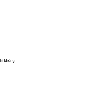
Suất
Bao
Nhiêu
2024?
thì không