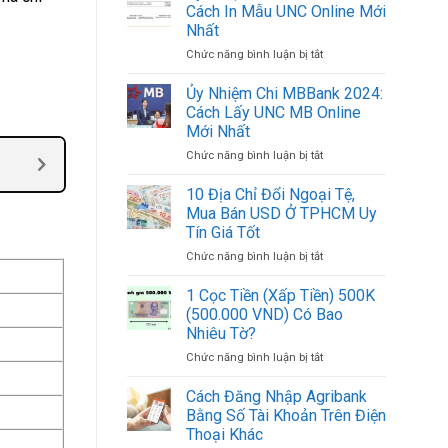
Chi
Việt
Cách In Mẫu UNC Online Mới
ACB
Nam
Nhất
2024:
Mới
Chức năng bình luận bị tắt
ở
Cách
Nhất
Ủy
In
2024
Nhiệm
Mẫu
Ủy Nhiệm Chi MBBank 2024:
Chi
UNC
Cách Lấy UNC MB Online
BIDV
ACB
Mới Nhất
2024:
Online
Chức năng bình luận bị tắt
ở
Cách
Mới
Ủy
In
Nhất
Nhiệm
Mẫu
10 Địa Chỉ Đổi Ngoại Tệ,
Chi
UNC
Mua Bán USD Ở TPHCM Uy
MBBank
Online
Tín Giá Tốt
2024:
Mới
Chức năng bình luận bị tắt
ở
Cách
Nhất
10
Lấy
Địa
UNC
1 Cọc Tiền (Xấp Tiền) 500K
Chỉ
MB
(500.000 VND) Có Bao
Đổi
Online
Nhiêu Tờ?
Ngoại
Mới
Chức năng bình luận bị tắt
ở
Tệ,
Nhất
1
Mua
Cọc
Bán
Cách Đăng Nhập Agribank
Tiền
USD
Bằng Số Tài Khoản Trên Điện
(Xấp
Ở
Thoại Khác
Tiền)
TPHCM