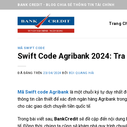
Chuyển
BANK CREDIT - BLOG CHIA SẺ THÔNG TIN TÀI CHÍNH
đến
nội
Trang C
dung
MÃ SWIFT CODE
Swift Code Agribank 2024: Tr
ĐÃ ĐĂNG TRÊN
23/04/2024
BỞI
BÙI QUANG HẢI
Mã Swift code Agribank
là một chuỗi ký tự duy nhất đ
thông tin cần thiết để xác định ngân hàng Agribank tron
cho các giao dịch chuyển tiền quốc tế.
Trong bài viết sau,
BankCredit
sẽ đề cập đến nội dung b
tế. Đồng thời, chúng ta cũng sẽ khám phá quy trình chuyể