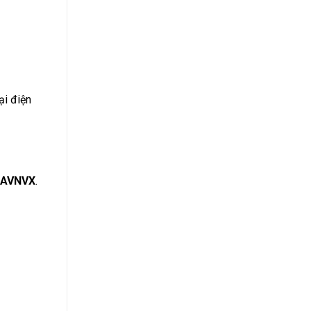
ại điện
AVNVX
.