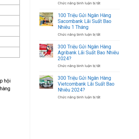
Chức năng bình luận bị tắt
ở
500K
Uy
Cách
(500.000
Tín
Đăng
VND)
100 Triệu Gửi Ngân Hàng
Giá
Nhập
Có
Tốt
Sacombank Lãi Suất Bao
Agribank
Bao
Nhiêu 1 Tháng
Bằng
Nhiêu
Chức năng bình luận bị tắt
ở
Số
Tờ?
100
Tài
Triệu
Khoản
300 Triệu Gửi Ngân Hàng
Gửi
Trên
Agribank Lãi Suất Bao Nhiêu
Ngân
Điện
2024?
Hàng
Thoại
Chức năng bình luận bị tắt
ở
Sacombank
Khác
300
Lãi
Triệu
Suất
300 Triệu Gửi Ngân Hàng
p hội
Gửi
Bao
Vietcombank Lãi Suất Bao
Ngân
Nhiêu
 hàng
Nhiêu 2024?
Hàng
1
Chức năng bình luận bị tắt
ở
Agribank
Tháng
300
Lãi
Triệu
Suất
Gửi
Bao
Ngân
Nhiêu
Hàng
2024?
Vietcombank
Lãi