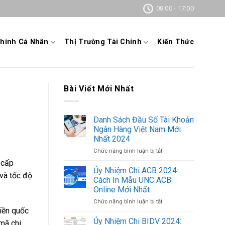
08:00 - 17:00
Chính Cá Nhân
Thị Trường Tài Chính
Kiến Thức
Bài Viết Mới Nhất
Danh Sách Đầu Số Tài Khoản
Ngân Hàng Việt Nam Mới
Nhất 2024
Chức năng bình luận bị tắt
ở
Danh
 cấp
Sách
Ủy Nhiệm Chi ACB 2024:
 và tốc độ
Đầu
Cách In Mẫu UNC ACB
Số
Online Mới Nhất
Tài
Chức năng bình luận bị tắt
ở
Khoản
tiền quốc
Ủy
Ngân
Nhiệm
Hàng
Ủy Nhiệm Chi BIDV 2024:
 mã chi