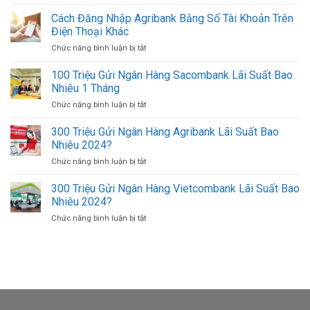
1
Tệ,
Mới
Cọc
Cách Đăng Nhập Agribank Bằng Số Tài Khoản Trên
Mua
Nhất
Tiền
Bán
Điện Thoại Khác
(Xấp
USD
Chức năng bình luận bị tắt
ở
Tiền)
Ở
Cách
500K
TPHCM
Đăng
100 Triệu Gửi Ngân Hàng Sacombank Lãi Suất Bao
(500.000
Uy
Nhập
VND)
Nhiêu 1 Tháng
Tín
Agribank
Có
Giá
Chức năng bình luận bị tắt
ở
Bằng
Bao
Tốt
100
Số
Nhiêu
Triệu
300 Triệu Gửi Ngân Hàng Agribank Lãi Suất Bao
Tài
Tờ?
Gửi
Khoản
Nhiêu 2024?
Ngân
Trên
Chức năng bình luận bị tắt
ở
Hàng
Điện
300
Sacombank
Thoại
Triệu
300 Triệu Gửi Ngân Hàng Vietcombank Lãi Suất Bao
Lãi
Khác
Gửi
Suất
Nhiêu 2024?
Ngân
Bao
Chức năng bình luận bị tắt
ở
Hàng
Nhiêu
300
Agribank
1
Triệu
Lãi
Tháng
Gửi
Suất
Ngân
Bao
Hàng
Nhiêu
Vietcombank
2024?
Lãi