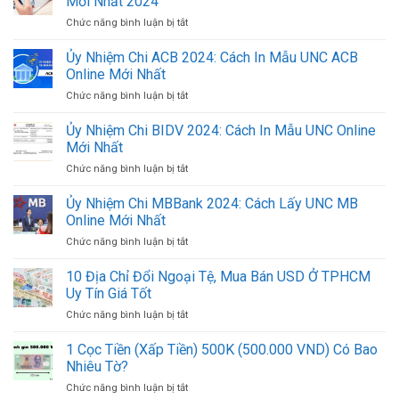
Mới Nhất 2024
Chức năng bình luận bị tắt
ở
Danh
Sách
Ủy Nhiệm Chi ACB 2024: Cách In Mẫu UNC ACB
Đầu
Online Mới Nhất
Số
Chức năng bình luận bị tắt
ở
Tài
Ủy
Khoản
Nhiệm
Ủy Nhiệm Chi BIDV 2024: Cách In Mẫu UNC Online
Ngân
Chi
Hàng
Mới Nhất
ACB
Việt
Chức năng bình luận bị tắt
ở
2024:
Nam
Ủy
Cách
Mới
Nhiệm
Ủy Nhiệm Chi MBBank 2024: Cách Lấy UNC MB
In
Nhất
Chi
Mẫu
Online Mới Nhất
2024
BIDV
UNC
Chức năng bình luận bị tắt
ở
2024:
ACB
Ủy
Cách
Online
Nhiệm
10 Địa Chỉ Đổi Ngoại Tệ, Mua Bán USD Ở TPHCM
In
Mới
Chi
Mẫu
Uy Tín Giá Tốt
Nhất
MBBank
UNC
Chức năng bình luận bị tắt
ở
2024:
Online
10
Cách
Mới
Địa
1 Cọc Tiền (Xấp Tiền) 500K (500.000 VND) Có Bao
Lấy
Nhất
Chỉ
UNC
Nhiêu Tờ?
Đổi
MB
Chức năng bình luận bị tắt
ở
Ngoại
Online