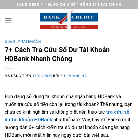
Chuyển
BANK CREDIT - BLOG CHIA SẺ THÔNG TIN TÀI CHÍNH
đến
nội
dung
QUẢN LÝ TÀI KHOẢN
7+ Cách Tra Cứu Số Dư Tài Khoản
HDBank Nhanh Chóng
ĐÃ ĐĂNG TRÊN
15/02/2024
BỞI
BÙI QUANG HẢI
Bạn đang sử dụng tài khoản của ngân hàng HDBank và
muốn tra cứu số tiền còn lại trong tài khoản? Thế nhưng, bạn
chưa có kinh nghiệm và không biết nên thao tác
tra cứu số
dư tài khoản HDBank
như thế nào? Vậy, hãy để Bankcredit
hướng dẫn 6+ cách kiểm tra số dư tài khoản của ngân hàng
HDBank mới nhất hiện nay ngay dưới bài viết sau.