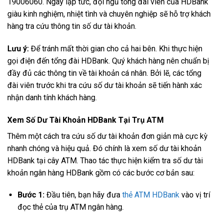
19006060. Ngay lập tức, đội ngũ tổng đài viên của HDBank
giàu kinh nghiệm, nhiệt tình và chuyên nghiệp sẽ hỗ trợ khách
hàng tra cứu thông tin số dư tài khoản.
Lưu ý:
Để tránh mất thời gian cho cả hai bên. Khi thực hiện
gọi điện đến tổng đài HDBank. Quý khách hàng nên chuẩn bị
đầy đủ các thông tin về tài khoản cá nhân. Bởi lẽ, các tổng
đài viên trước khi tra cứu số dư tài khoản sẽ tiến hành xác
nhận danh tính khách hàng.
Xem Số Dư Tài Khoản HDBank Tại Trụ ATM
Thêm một cách tra cứu số dư tài khoản đơn giản mà cực kỳ
nhanh chóng và hiệu quả. Đó chính là xem số dư tài khoản
HDBank tại cây ATM. Thao tác thực hiện kiểm tra số dư tài
khoản ngân hàng HDBank gồm có các bước cơ bản sau:
Bước 1:
Đầu tiên, bạn hãy đưa
thẻ ATM HDBank
vào vị trí
đọc thẻ của trụ ATM ngân hàng.