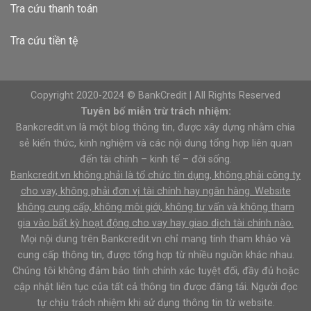
Tra cứu thanh toán
Tra cứu tiền tệ
Copyright 2020-2024 © BankCredit | All Rights Reserved
Tuyên bố miễn trừ trách nhiệm:
Bankcredit.vn là một blog thông tin, được xây dựng nhằm chia
sẻ kiến thức, kinh nghiệm và các nội dung tổng hợp liên quan
đến tài chính – kinh tế – đời sống.
Bankcredit.vn không phải là tổ chức tín dụng, không phải công ty
cho vay, không phải đơn vị tài chính hay ngân hàng. Website
không cung cấp, không môi giới, không tư vấn và không tham
gia vào bất kỳ hoạt động cho vay hay giao dịch tài chính nào.
Mọi nội dung trên Bankcredit.vn chỉ mang tính tham khảo và
cung cấp thông tin, được tổng hợp từ nhiều nguồn khác nhau.
Chúng tôi không đảm bảo tính chính xác tuyệt đối, đầy đủ hoặc
cập nhật liên tục của tất cả thông tin được đăng tải. Người đọc
tự chịu trách nhiệm khi sử dụng thông tin từ website.