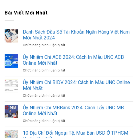
Bài Viết Mới Nhất
Danh Sách Đầu Số Tài Khoản Ngân Hàng Việt Nam
Mới Nhất 2024
Chức năng bình luận bị tắt
ở
Danh
Sách
Ủy Nhiệm Chi ACB 2024: Cách In Mẫu UNC ACB
Đầu
Online Mới Nhất
Số
Chức năng bình luận bị tắt
ở
Tài
Ủy
Khoản
Nhiệm
Ủy Nhiệm Chi BIDV 2024: Cách In Mẫu UNC Online
Ngân
Chi
Hàng
Mới Nhất
ACB
Việt
Chức năng bình luận bị tắt
ở
2024:
Nam
Ủy
Cách
Mới
Nhiệm
Ủy Nhiệm Chi MBBank 2024: Cách Lấy UNC MB
In
Nhất
Chi
Mẫu
Online Mới Nhất
2024
BIDV
UNC
Chức năng bình luận bị tắt
ở
2024:
ACB
Ủy
Cách
Online
Nhiệm
10 Địa Chỉ Đổi Ngoại Tệ, Mua Bán USD Ở TPHCM
In
Mới
Chi
Mẫu