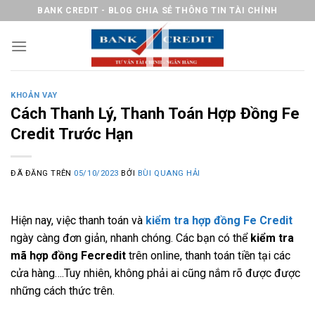
Chuyển
BANK CREDIT - BLOG CHIA SẺ THÔNG TIN TÀI CHÍNH
đến
nội
dung
KHOẢN VAY
Cách Thanh Lý, Thanh Toán Hợp Đồng Fe
Credit Trước Hạn
ĐÃ ĐĂNG TRÊN
05/10/2023
BỞI
BÙI QUANG HẢI
Hiện nay, việc thanh toán và
kiểm tra hợp đồng Fe Credit
ngày càng đơn giản, nhanh chóng. Các bạn có thể
kiểm tra
mã hợp đồng Fecredit
trên online, thanh toán tiền tại các
cửa hàng….Tuy nhiên, không phải ai cũng nắm rõ được được
những cách thức trên.