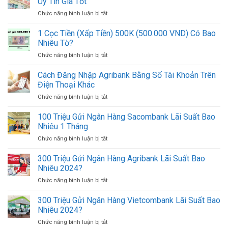
Uy Tín Giá Tốt
Nhất
MBBank
UNC
Chức năng bình luận bị tắt
ở
2024:
Online
10
Cách
Mới
Địa
1 Cọc Tiền (Xấp Tiền) 500K (500.000 VND) Có Bao
Lấy
Nhất
Chỉ
UNC
Nhiêu Tờ?
Đổi
MB
Chức năng bình luận bị tắt
ở
Ngoại
Online
1
Tệ,
Mới
Cọc
Cách Đăng Nhập Agribank Bằng Số Tài Khoản Trên
Mua
Nhất
Tiền
Bán
Điện Thoại Khác
(Xấp
USD
Chức năng bình luận bị tắt
ở
Tiền)
Ở
Cách
500K
TPHCM
Đăng
100 Triệu Gửi Ngân Hàng Sacombank Lãi Suất Bao
(500.000
Uy
Nhập
VND)
Nhiêu 1 Tháng
Tín
Agribank
Có
Giá
Chức năng bình luận bị tắt
ở
Bằng
Bao
Tốt
100
Số
Nhiêu
Triệu
300 Triệu Gửi Ngân Hàng Agribank Lãi Suất Bao
Tài
Tờ?
Gửi
Khoản
Nhiêu 2024?
Ngân
Trên
Chức năng bình luận bị tắt
ở
Hàng
Điện
300
Sacombank
Thoại
Triệu
300 Triệu Gửi Ngân Hàng Vietcombank Lãi Suất Bao
Lãi
Khác
Gửi
Suất
Nhiêu 2024?
Ngân
Bao
Chức năng bình luận bị tắt
ở
Hàng
Nhiêu