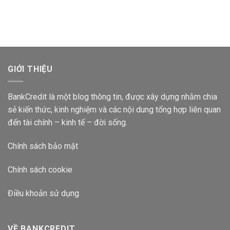
300
Agribank
1
Triệu
Lãi
Tháng
Gửi
Suất
Ngân
Bao
Hàng
Nhiêu
Vietcombank
2024?
Lãi
Suất
GIỚI THIỆU
Bao
Nhiêu
2024?
BankCredit là một blog thông tin, được xây dựng nhằm chia
sẻ kiến thức, kinh nghiệm và các nội dung tổng hợp liên quan
đến tài chính – kinh tế – đời sống.
Chính sách bảo mật
Chính sách cookie
Điều khoản sử dụng
VỀ BANKCREDIT