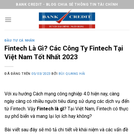
Chuyển
BANK CREDIT - BLOG CHIA SẺ THÔNG TIN TÀI CHÍNH
đến
nội
dung
ĐẦU TƯ CÁ NHÂN
Fintech Là Gì? Các Công Ty Fintech Tại
Việt Nam Tốt Nhất 2023
ĐÃ ĐĂNG TRÊN
05/03/2023
BỞI
BÙI QUANG HẢI
Với xu hướng Cách mạng công nghiệp 4.0 hiện nay, càng
ngày càng có nhiều người tiêu dùng sử dụng các dịch vụ đến
từ Fintech. Vậy
Fintech là gì
? Tại Việt Nam, Fintech có thực
sự phổ biến và mang lại lợi ích hay không?
Bài viết sau đây sẽ mô tả chi tiết về khái niệm và các vấn đề