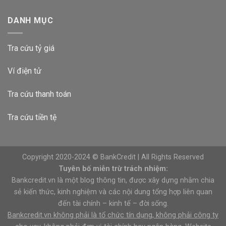
DANH MỤC
Tra cứu tỷ giá
Ví điện tử
Tra cứu thanh toán
Tra cứu tiền tệ
Copyright 2020-2024 © BankCredit | All Rights Reserved
Tuyên bố miễn trừ trách nhiệm:
Bankcredit.vn là một blog thông tin, được xây dựng nhằm chia
sẻ kiến thức, kinh nghiệm và các nội dung tổng hợp liên quan
đến tài chính – kinh tế – đời sống.
Bankcredit.vn không phải là tổ chức tín dụng, không phải công ty