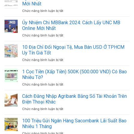
Chi
Hàng
Mới Nhất
ACB
Việt
Chức năng bình luận bị tắt
ở
2024:
Nam
Ủy
Cách
Mới
Nhiệm
Ủy Nhiệm Chi MBBank 2024: Cách Lấy UNC MB
In
Nhất
Chi
Mẫu
Online Mới Nhất
2024
BIDV
UNC
Chức năng bình luận bị tắt
ở
2024:
ACB
Ủy
Cách
Online
Nhiệm
10 Địa Chỉ Đổi Ngoại Tệ, Mua Bán USD Ở TPHCM
In
Mới
Chi
Mẫu
Uy Tín Giá Tốt
Nhất
MBBank
UNC
Chức năng bình luận bị tắt
ở
2024:
Online
10
Cách
Mới
Địa
1 Cọc Tiền (Xấp Tiền) 500K (500.000 VND) Có Bao
Lấy
Nhất
Chỉ
UNC
Nhiêu Tờ?
Đổi
MB
Chức năng bình luận bị tắt
ở
Ngoại
Online
1
Tệ,
Mới
Cọc
Cách Đăng Nhập Agribank Bằng Số Tài Khoản Trên
Mua
Nhất
Tiền
Bán
Điện Thoại Khác
(Xấp
USD
Chức năng bình luận bị tắt
ở
Tiền)
Ở
Cách
500K
TPHCM
Đăng
100 Triệu Gửi Ngân Hàng Sacombank Lãi Suất Bao
(500.000
Uy
Nhập
VND)
Nhiêu 1 Tháng
Tín
Agribank
Có
Giá
Chức năng bình luận bị tắt
ở