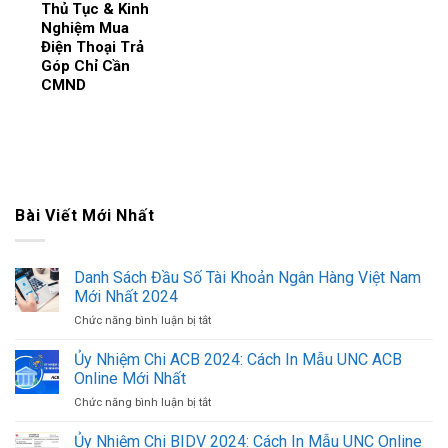
Thủ Tục & Kinh
Nghiệm Mua
Điện Thoại Trả
Góp Chỉ Cần
CMND
Bài Viết Mới Nhất
Danh Sách Đầu Số Tài Khoản Ngân Hàng Việt Nam
Mới Nhất 2024
Chức năng bình luận bị tắt
ở
Danh
Sách
Ủy Nhiệm Chi ACB 2024: Cách In Mẫu UNC ACB
Đầu
Online Mới Nhất
Số
Chức năng bình luận bị tắt
ở
Tài
Ủy
Khoản
Nhiệm
Ủy Nhiệm Chi BIDV 2024: Cách In Mẫu UNC Online
Ngân