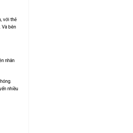
, với thẻ
. Và bên
ên nhân
chóng.
uyển nhiều