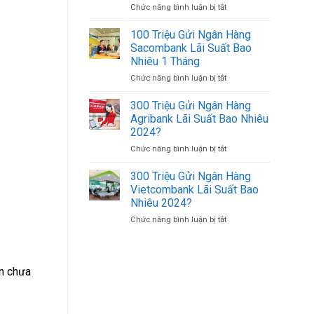
Chức năng bình luận bị tắt
ở
500K
Uy
Cách
(500.000
Tín
Đăng
VND)
100 Triệu Gửi Ngân Hàng
Giá
Nhập
Có
Tốt
Sacombank Lãi Suất Bao
Agribank
Bao
Nhiêu 1 Tháng
Bằng
Nhiêu
Chức năng bình luận bị tắt
ở
Số
Tờ?
100
Tài
Triệu
Khoản
300 Triệu Gửi Ngân Hàng
Gửi
Trên
Agribank Lãi Suất Bao Nhiêu
Ngân
Điện
2024?
Hàng
Thoại
Chức năng bình luận bị tắt
ở
Sacombank
Khác
300
Lãi
Triệu
Suất
300 Triệu Gửi Ngân Hàng
Gửi
Bao
Vietcombank Lãi Suất Bao
Ngân
Nhiêu
Nhiêu 2024?
Hàng
1
Chức năng bình luận bị tắt
ở
Agribank
Tháng
300
Lãi
Triệu
Suất
Gửi
Bao
Ngân
Nhiêu
ẫn chưa
Hàng
2024?
Vietcombank
Lãi