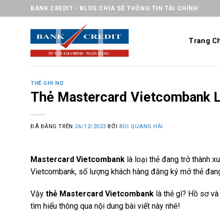
Chuyển
BANK CREDIT - BLOG CHIA SẺ THÔNG TIN TÀI CHÍNH
đến
nội
Trang C
dung
THẺ GHI NỢ
Thẻ Mastercard Vietcombank L
ĐÃ ĐĂNG TRÊN
26/12/2023
BỞI
BÙI QUANG HẢI
Mastercard Vietcombank
là loại thẻ đang trở thành 
Vietcombank, số lượng khách hàng đăng ký mở thẻ đang 
Vậy
thẻ Mastercard Vietcombank
là thẻ gì? Hồ sơ v
tìm hiểu thông qua nội dung bài viết này nhé!