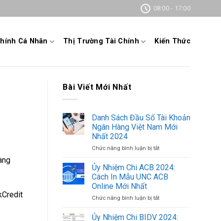
08:00 - 17:00
Chính Cá Nhân
Thị Trường Tài Chính
Kiến Thức
Bài Viết Mới Nhất
Danh Sách Đầu Số Tài Khoản
Ngân Hàng Việt Nam Mới
Nhất 2024
Chức năng bình luận bị tắt
ở
Danh
hàng
Sách
Ủy Nhiệm Chi ACB 2024:
Đầu
Cách In Mẫu UNC ACB
Số
Online Mới Nhất
Tài
kCredit
Chức năng bình luận bị tắt
ở
Khoản
Ủy
Ngân
Nhiệm
Hàng
Ủy Nhiệm Chi BIDV 2024: