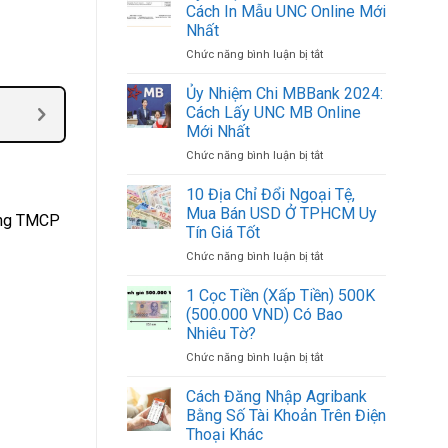
Chi
Việt
Cách In Mẫu UNC Online Mới
ACB
Nam
Nhất
2024:
Mới
Chức năng bình luận bị tắt
ở
Cách
Nhất
Ủy
In
2024
Nhiệm
Mẫu
Ủy Nhiệm Chi MBBank 2024:
Chi
UNC
Cách Lấy UNC MB Online
BIDV
ACB
Mới Nhất
2024:
Online
Chức năng bình luận bị tắt
ở
Cách
Mới
Ủy
In
Nhất
Nhiệm
Mẫu
10 Địa Chỉ Đổi Ngoại Tệ,
Chi
UNC
Mua Bán USD Ở TPHCM Uy
hàng TMCP
MBBank
Online
Tín Giá Tốt
2024:
Mới
Chức năng bình luận bị tắt
ở
Cách
Nhất
10
Lấy
Địa
UNC
1 Cọc Tiền (Xấp Tiền) 500K
Chỉ
MB
(500.000 VND) Có Bao
Đổi
Online
Nhiêu Tờ?
Ngoại
Mới
Chức năng bình luận bị tắt
ở
Tệ,
Nhất
1
Mua
Cọc
Bán
Cách Đăng Nhập Agribank
Tiền
USD
Bằng Số Tài Khoản Trên Điện
(Xấp
Ở
Thoại Khác
Tiền)
TPHCM