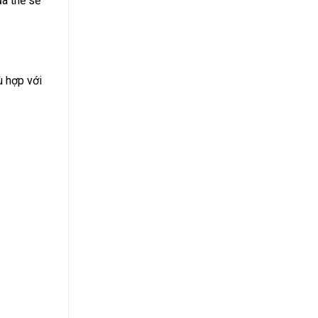
a thẻ sẽ
ù hợp với