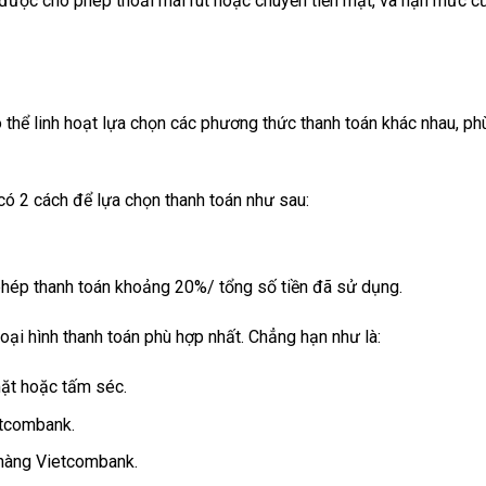
được cho phép thoải mái rút hoặc chuyển tiền mặt, và hạn mức củ
hể linh hoạt lựa chọn các phương thức thanh toán khác nhau, ph
có 2 cách để lựa chọn thanh toán như sau:
phép thanh toán khoảng 20%/ tổng số tiền đã sử dụng.
oại hình thanh toán phù hợp nhất. Chẳng hạn như là:
ặt hoặc tấm séc.
etcombank.
 hàng Vietcombank.