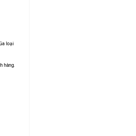
Suất
Bao
Nhiêu
2024?
ủa loại
h hàng.