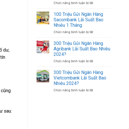
Chức năng bình luận bị tắt
ở
500K
Uy
Cách
(500.000
Tín
Đăng
VND)
100 Triệu Gửi Ngân Hàng
Giá
Nhập
Có
Tốt
Sacombank Lãi Suất Bao
Agribank
Bao
Nhiêu 1 Tháng
Bằng
Nhiêu
Chức năng bình luận bị tắt
ở
Số
Tờ?
100
Tài
Triệu
Khoản
300 Triệu Gửi Ngân Hàng
Gửi
Trên
Agribank Lãi Suất Bao Nhiêu
ố dư,
Ngân
Điện
2024?
tín
Hàng
Thoại
Chức năng bình luận bị tắt
ở
Sacombank
Khác
300
Lãi
Triệu
Suất
300 Triệu Gửi Ngân Hàng
Gửi
Bao
Vietcombank Lãi Suất Bao
Ngân
Nhiêu
Nhiêu 2024?
Hàng
1
g cũng
Chức năng bình luận bị tắt
ở
Agribank
Tháng
300
Lãi
Triệu
Suất
Gửi
Bao
Ngân
Nhiêu
ư sau:
Hàng
2024?
Vietcombank
Lãi