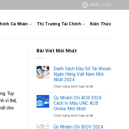
08:00 - 17:00
Chính Cá Nhân
Thị Trường Tài Chính
Kiến Thức
Bài Viết Mới Nhất
Danh Sách Đầu Số Tài Khoản
Ngân Hàng Việt Nam Mới
Nhất 2024
Chức năng bình luận bị tắt
ở
Danh
ng. Tuy
Sách
Ủy Nhiệm Chi ACB 2024:
h vì thế,
Đầu
Cách In Mẫu UNC ACB
Số
hất cho
Online Mới Nhất
Tài
Chức năng bình luận bị tắt
ở
Khoản
Ủy
Ngân
Nhiệm
Hàng
Ủy Nhiệm Chi BIDV 2024: