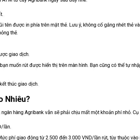
t.
i tên được in phía trên mặt thẻ. Lưu ý, không cố gắng nhét thẻ và
hỏng thẻ.
ược giao dịch.
 bạn muốn rút được hiển thị trên màn hình. Bạn cũng có thể tự nhậ
kết thúc giao dịch.
o Nhiêu?
ủa ngân hàng Agribank vẫn sẽ phải chịu mất một khoản phí nhỏ. Cụ 
Đ/lần.
: Mức phí giao động từ 2.500 đến 3.000 VND/lần rút, tùy thuộc vào