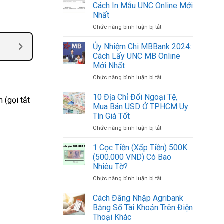
Chi
Việt
Cách In Mẫu UNC Online Mới
ACB
Nam
Nhất
2024:
Mới
Chức năng bình luận bị tắt
ở
Cách
Nhất
Ủy
In
2024
Nhiệm
Mẫu
Ủy Nhiệm Chi MBBank 2024:
Chi
UNC
Cách Lấy UNC MB Online
BIDV
ACB
Mới Nhất
2024:
Online
Chức năng bình luận bị tắt
ở
Cách
Mới
Ủy
In
Nhất
Nhiệm
Mẫu
10 Địa Chỉ Đổi Ngoại Tệ,
 (gọi tắt
Chi
UNC
Mua Bán USD Ở TPHCM Uy
MBBank
Online
Tín Giá Tốt
2024:
Mới
Chức năng bình luận bị tắt
ở
Cách
Nhất
10
Lấy
Địa
UNC
1 Cọc Tiền (Xấp Tiền) 500K
Chỉ
MB
(500.000 VND) Có Bao
Đổi
Online
Nhiêu Tờ?
Ngoại
Mới
Chức năng bình luận bị tắt
ở
Tệ,
Nhất
1
Mua
Cọc
Bán
Cách Đăng Nhập Agribank
Tiền
USD
Bằng Số Tài Khoản Trên Điện
(Xấp
Ở
Thoại Khác
Tiền)
TPHCM