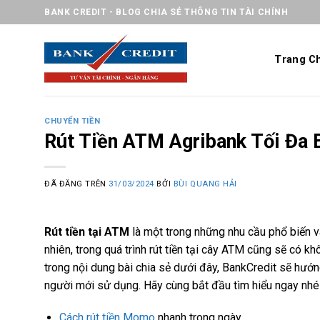
Chuyển
BANK CREDIT - BLOG CHIA SẺ THÔNG TIN TÀI CHÍNH
đến
nội
Trang C
dung
CHUYỂN TIỀN
Rút Tiền ATM Agribank Tối Đa 
ĐÃ ĐĂNG TRÊN
31/03/2024
BỞI
BÙI QUANG HẢI
Rút tiền tại ATM
là một trong những nhu cầu phổ biến v
nhiên, trong quá trình rút tiền tại cây ATM cũng sẽ có kh
trong nội dung bài chia sẻ dưới đây, BankCredit sẽ hướ
người mới sử dụng. Hãy cùng bắt đầu tìm hiểu ngay nhé
Cách rút tiền Momo
nhanh trong ngày