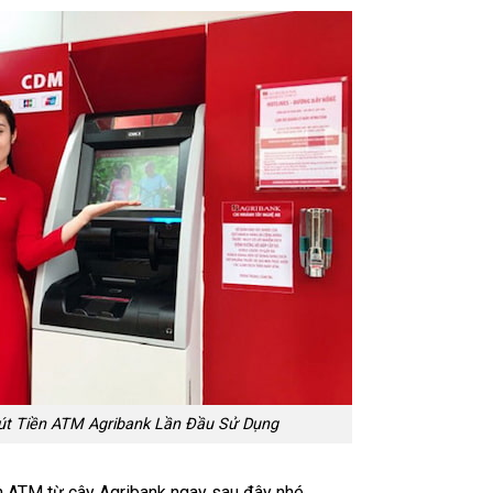
t Tiền ATM Agribank Lần Đầu Sử Dụng
ền ATM từ cây Agribank ngay sau đây nhé.