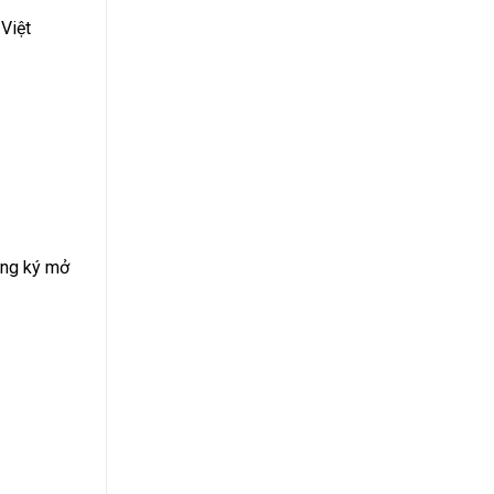
Suất
Bao
Việt
Nhiêu
2024?
ăng ký mở