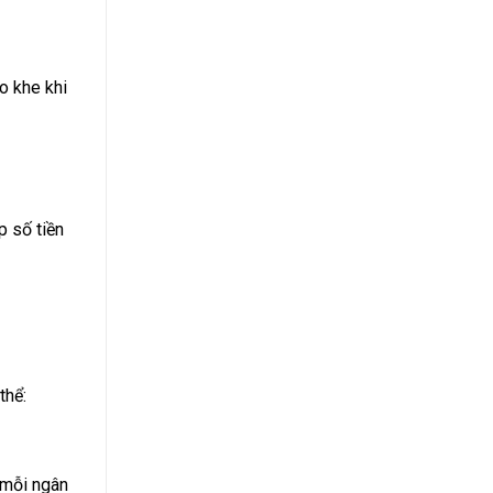
o khe khi
p số tiền
thể:
 mỗi ngân