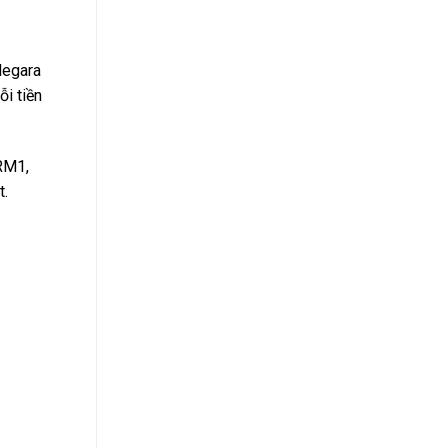
Suất
Bao
Nhiêu
2024?
Negara
ỗi tiền
 RM1,
t.