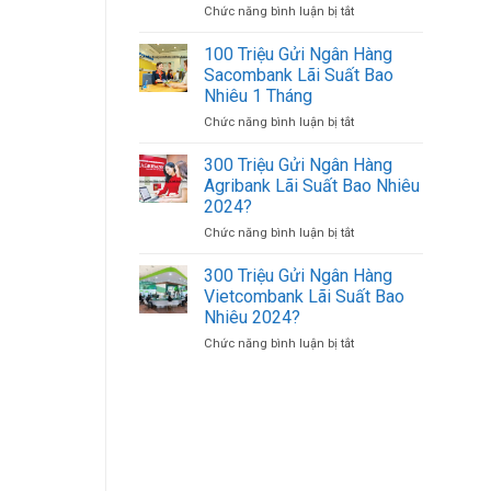
Chức năng bình luận bị tắt
ở
500K
Uy
Cách
(500.000
Tín
Đăng
VND)
100 Triệu Gửi Ngân Hàng
Giá
Nhập
Có
Tốt
Sacombank Lãi Suất Bao
Agribank
Bao
Nhiêu 1 Tháng
Bằng
Nhiêu
Chức năng bình luận bị tắt
ở
Số
Tờ?
100
Tài
Triệu
Khoản
300 Triệu Gửi Ngân Hàng
Gửi
Trên
Agribank Lãi Suất Bao Nhiêu
Ngân
Điện
2024?
Hàng
Thoại
Chức năng bình luận bị tắt
ở
Sacombank
Khác
300
Lãi
Triệu
Suất
300 Triệu Gửi Ngân Hàng
Gửi
Bao
Vietcombank Lãi Suất Bao
Ngân
Nhiêu
Nhiêu 2024?
Hàng
1
Chức năng bình luận bị tắt
ở
Agribank
Tháng
300
Lãi
Triệu
Suất
Gửi
Bao
Ngân
Nhiêu
Hàng
2024?
Vietcombank
Lãi