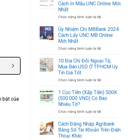
Chi
Việt
Cách In Mẫu UNC Online Mới
ACB
Nam
Nhất
2024:
Mới
Chức năng bình luận bị tắt
ở
Cách
Nhất
Ủy
In
2024
Nhiệm
Mẫu
Ủy Nhiệm Chi MBBank 2024:
Chi
UNC
Cách Lấy UNC MB Online
BIDV
ACB
Mới Nhất
2024:
Online
Chức năng bình luận bị tắt
ở
Cách
Mới
Ủy
In
Nhất
Nhiệm
Mẫu
10 Địa Chỉ Đổi Ngoại Tệ,
Chi
UNC
Mua Bán USD Ở TPHCM Uy
MBBank
Online
Tín Giá Tốt
2024:
Mới
Chức năng bình luận bị tắt
ở
Cách
Nhất
10
Lấy
Địa
UNC
1 Cọc Tiền (Xấp Tiền) 500K
Chỉ
MB
(500.000 VND) Có Bao
i bật của
Đổi
Online
Nhiêu Tờ?
Ngoại
Mới
Chức năng bình luận bị tắt
ở
Tệ,
Nhất
1
Mua
Cọc
Bán
Cách Đăng Nhập Agribank
Tiền
USD
Bằng Số Tài Khoản Trên Điện
(Xấp
Ở
Thoại Khác
Tiền)
TPHCM