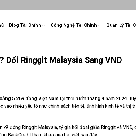
hủ
Blog Tài Chính
Công Nghệ Tài Chính
Quản Lý Tài 
? Đổi Ringgit Malaysia Sang VND
hoảng 5.269 đồng Việt Nam
tại thời điểm
tháng 4
năm
2024
. Tu
 vào nhiều yếu tố như chính sách tiền tệ, tình hình kinh tế và thị 
n về đông Ringgit Malaysia, tỷ giá hối đoái giữa Ringgit và VND, 
Cùng BankCredit tham khảo qua bài viết sau đây.