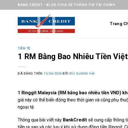
Chuyển
BANK CREDIT - BLOG CHIA SẺ THÔNG TIN TÀI CHÍNH
đến
nội
Trang C
dung
TIỀN TỆ
1 RM Bằng Bao Nhiêu Tiền Việt
ĐÃ ĐĂNG TRÊN
15/04/2024
BỞI
BÙI QUANG HẢI
1 Ringgit Malaysia (RM bằng bao nhiêu tiền VND) k
giá này có thể biến động theo thời gian và cũng phụ thuộc
ngoại tệ.
Thông qua bài viết này
BankCredit
sẽ cung cấp thông ti
tiền ra sao và các lưu ý khi sử dụng đồng tiền Ringgit. 