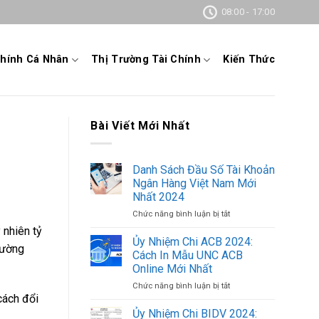
08:00 - 17:00
Chính Cá Nhân
Thị Trường Tài Chính
Kiến Thức
Bài Viết Mới Nhất
Danh Sách Đầu Số Tài Khoản
Ngân Hàng Việt Nam Mới
Nhất 2024
Chức năng bình luận bị tắt
ở
Danh
y nhiên tỷ
Sách
Ủy Nhiệm Chi ACB 2024:
trường
Đầu
Cách In Mẫu UNC ACB
Số
Online Mới Nhất
Tài
Chức năng bình luận bị tắt
ở
Khoản
cách đổi
Ủy
Ngân
Nhiệm
Hàng
Ủy Nhiệm Chi BIDV 2024: