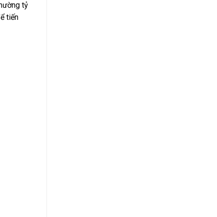
Thường tỷ
ể tiến