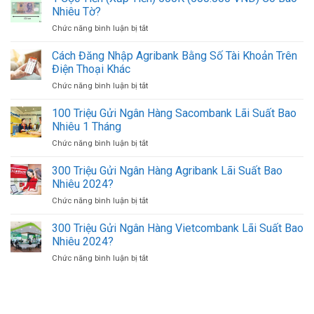
Chỉ
UNC
Nhiêu Tờ?
Đổi
MB
Chức năng bình luận bị tắt
ở
Ngoại
Online
1
Tệ,
Mới
Cọc
Cách Đăng Nhập Agribank Bằng Số Tài Khoản Trên
Mua
Nhất
Tiền
Bán
Điện Thoại Khác
(Xấp
USD
Chức năng bình luận bị tắt
ở
Tiền)
Ở
Cách
500K
TPHCM
Đăng
100 Triệu Gửi Ngân Hàng Sacombank Lãi Suất Bao
(500.000
Uy
Nhập
VND)
Nhiêu 1 Tháng
Tín
Agribank
Có
Giá
Chức năng bình luận bị tắt
ở
Bằng
Bao
Tốt
100
Số
Nhiêu
Triệu
300 Triệu Gửi Ngân Hàng Agribank Lãi Suất Bao
Tài
Tờ?
Gửi
Khoản
Nhiêu 2024?
Ngân
Trên
Chức năng bình luận bị tắt
ở
Hàng
Điện
300
Sacombank
Thoại
Triệu
300 Triệu Gửi Ngân Hàng Vietcombank Lãi Suất Bao
Lãi
Khác
Gửi
Suất
Nhiêu 2024?
Ngân
Bao
Chức năng bình luận bị tắt
ở
Hàng
Nhiêu
300
Agribank
1
Triệu
Lãi
Tháng
Gửi
Suất
Ngân
Bao