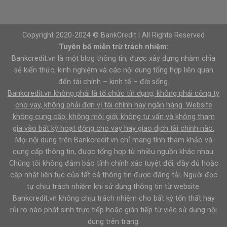
Copyright 2020-2024 © BankCredit | All Rights Reserved
Tuyên bố miễn trừ trách nhiệm:
Bankcredit.vn là một blog thông tin, được xây dựng nhằm chia
sẻ kiến thức, kinh nghiệm và các nội dung tổng hợp liên quan
đến tài chính – kinh tế – đời sống.
Bankcredit.vn không phải là tổ chức tín dụng, không phải công ty
cho vay, không phải đơn vị tài chính hay ngân hàng. Website
không cung cấp, không môi giới, không tư vấn và không tham
gia vào bất kỳ hoạt động cho vay hay giao dịch tài chính nào.
Mọi nội dung trên Bankcredit.vn chỉ mang tính tham khảo và
cung cấp thông tin, được tổng hợp từ nhiều nguồn khác nhau.
Chúng tôi không đảm bảo tính chính xác tuyệt đối, đầy đủ hoặc
cập nhật liên tục của tất cả thông tin được đăng tải. Người đọc
tự chịu trách nhiệm khi sử dụng thông tin từ website.
Bankcredit.vn không chịu trách nhiệm cho bất kỳ tổn thất hay
rủi ro nào phát sinh trực tiếp hoặc gián tiếp từ việc sử dụng nội
dung trên trang.