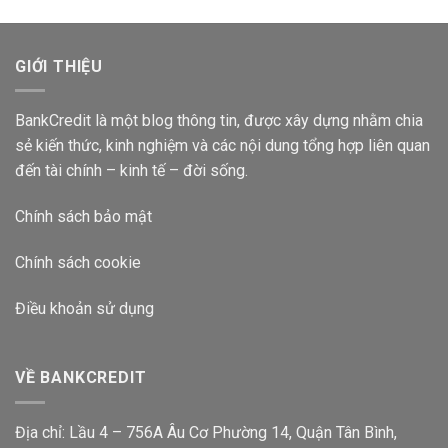
Hàng
Nhiêu
Vietcombank
2024?
Lãi
Suất
GIỚI THIỆU
Bao
Nhiêu
2024?
BankCredit là một blog thông tin, được xây dựng nhằm chia
sẻ kiến thức, kinh nghiệm và các nội dung tổng hợp liên quan
đến tài chính – kinh tế – đời sống.
Chính sách bảo mật
Chính sách cookie
Điều khoản sử dụng
VỀ BANKCREDIT
Địa chỉ: Lầu 4 – 756A Âu Cơ Phường 14, Quận Tân Bình,