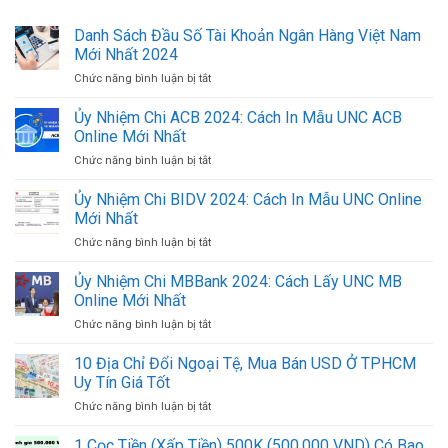
Danh Sách Đầu Số Tài Khoản Ngân Hàng Việt Nam
Mới Nhất 2024
Chức năng bình luận bị tắt
ở
Danh
Sách
Ủy Nhiệm Chi ACB 2024: Cách In Mẫu UNC ACB
Đầu
Online Mới Nhất
Số
Chức năng bình luận bị tắt
ở
Tài
Ủy
Khoản
Nhiệm
Ủy Nhiệm Chi BIDV 2024: Cách In Mẫu UNC Online
Ngân
Chi
Hàng
Mới Nhất
ACB
Việt
Chức năng bình luận bị tắt
ở
2024:
Nam
Ủy
Cách
Mới
Nhiệm
Ủy Nhiệm Chi MBBank 2024: Cách Lấy UNC MB
In
Nhất
Chi
Mẫu
Online Mới Nhất
2024
BIDV
UNC
Chức năng bình luận bị tắt
ở
2024:
ACB
Ủy
Cách
Online
Nhiệm
10 Địa Chỉ Đổi Ngoại Tệ, Mua Bán USD Ở TPHCM
In
Mới
Chi
Mẫu
Uy Tín Giá Tốt
Nhất
MBBank
UNC
Chức năng bình luận bị tắt
ở
2024:
Online
10
Cách
Mới
Địa
1 Cọc Tiền (Xấp Tiền) 500K (500.000 VND) Có Bao
Lấy
Nhất