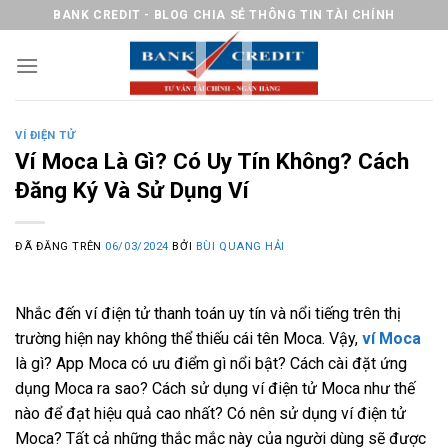
Chuyển
BANK CREDIT - BLOG CHIA SẺ THÔNG TIN TÀI CHÍNH
đến
nội
dung
VÍ ĐIỆN TỬ
Ví Moca Là Gì? Có Uy Tín Không? Cách
Đăng Ký Và Sử Dụng Ví
ĐÃ ĐĂNG TRÊN
06/03/2024
BỞI
BÙI QUANG HẢI
Nhắc đến ví điện tử thanh toán uy tín và nổi tiếng trên thị
trường hiện nay không thể thiếu cái tên Moca. Vậy,
ví Moca
là gì? App Moca có ưu điểm gì nổi bật? Cách cài đặt ứng
dụng Moca ra sao? Cách sử dụng ví điện tử Moca như thế
nào để đạt hiệu quả cao nhất? Có nên sử dụng ví điện tử
Moca? Tất cả những thắc mắc này của người dùng sẽ được