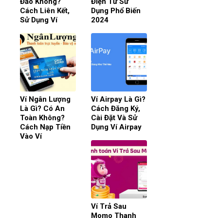
Đảo Không?
Điện Tử Sử
Cách Liên Kết,
Dụng Phổ Biến
Sử Dụng Ví
2024
Ví Ngân Lượng
Ví Airpay Là Gì?
Là Gì? Có An
Cách Đăng Ký,
Toàn Không?
Cài Đặt Và Sử
Cách Nạp Tiền
Dụng Ví Airpay
Vào Ví
Ví Trả Sau
Momo Thanh