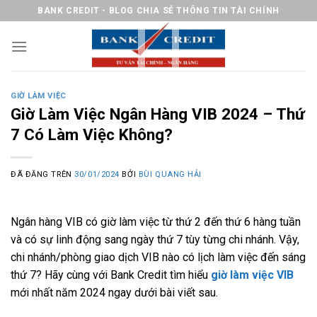
Chuyển
BANK CREDIT - BLOG CHIA SẺ THÔNG TIN TÀI CHÍNH
đến
nội
dung
GIỜ LÀM VIỆC
Giờ Làm Việc Ngân Hàng VIB 2024 – Thứ
7 Có Làm Việc Không?
ĐÃ ĐĂNG TRÊN
30/01/2024
BỞI
BÙI QUANG HẢI
Ngân hàng VIB có giờ làm việc từ thứ 2 đến thứ 6 hàng tuần
và có sự linh động sang ngày thứ 7 tùy từng chi nhánh. Vậy,
chi nhánh/phòng giao dịch VIB nào có lịch làm việc đến sáng
thứ 7? Hãy cùng với Bank Credit tìm hiểu
giờ làm việc VIB
mới nhất năm 2024 ngay dưới bài viết sau.