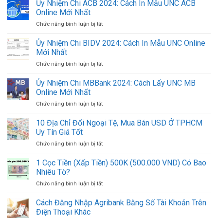
Sách
Ủy Nhiệm Chi ACB 2024: Cách In Mẫu UNC ACB
Đầu
Online Mới Nhất
Số
Chức năng bình luận bị tắt
ở
Tài
Ủy
Khoản
Nhiệm
Ủy Nhiệm Chi BIDV 2024: Cách In Mẫu UNC Online
Ngân
Chi
Hàng
Mới Nhất
ACB
Việt
Chức năng bình luận bị tắt
ở
2024:
Nam
Ủy
Cách
Mới
Nhiệm
Ủy Nhiệm Chi MBBank 2024: Cách Lấy UNC MB
In
Nhất
Chi
Mẫu
Online Mới Nhất
2024
BIDV
UNC
Chức năng bình luận bị tắt
ở
2024:
ACB
Ủy
Cách
Online
Nhiệm
10 Địa Chỉ Đổi Ngoại Tệ, Mua Bán USD Ở TPHCM
In
Mới
Chi
Mẫu
Uy Tín Giá Tốt
Nhất
MBBank
UNC
Chức năng bình luận bị tắt
ở
2024:
Online
10
Cách
Mới
Địa
1 Cọc Tiền (Xấp Tiền) 500K (500.000 VND) Có Bao
Lấy
Nhất
Chỉ
UNC
Nhiêu Tờ?
Đổi
MB
Chức năng bình luận bị tắt
ở
Ngoại
Online
1
Tệ,
Mới
Cọc
Cách Đăng Nhập Agribank Bằng Số Tài Khoản Trên
Mua
Nhất
Tiền
Bán
Điện Thoại Khác
(Xấp