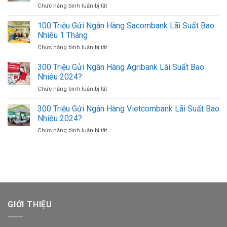
USD
Chức năng bình luận bị tắt
ở
Tiền)
Ở
Cách
500K
TPHCM
Đăng
100 Triệu Gửi Ngân Hàng Sacombank Lãi Suất Bao
(500.000
Uy
Nhập
VND)
Nhiêu 1 Tháng
Tín
Agribank
Có
Giá
Chức năng bình luận bị tắt
ở
Bằng
Bao
Tốt
100
Số
Nhiêu
Triệu
300 Triệu Gửi Ngân Hàng Agribank Lãi Suất Bao
Tài
Tờ?
Gửi
Khoản
Nhiêu 2024?
Ngân
Trên
Chức năng bình luận bị tắt
ở
Hàng
Điện
300
Sacombank
Thoại
Triệu
300 Triệu Gửi Ngân Hàng Vietcombank Lãi Suất Bao
Lãi
Khác
Gửi
Suất
Nhiêu 2024?
Ngân
Bao
Chức năng bình luận bị tắt
ở
Hàng
Nhiêu
300
Agribank
1
Triệu
Lãi
Tháng
Gửi
Suất
Ngân
Bao
Hàng
Nhiêu
Vietcombank
2024?
Lãi
Suất
GIỚI THIỆU
Bao
Nhiêu
2024?