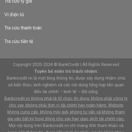
Tra cứu tỷ giá
Ví điện tử
Tra cứu thanh toán
Tra cứu tiền tệ
Copyright 2020-2024 © BankCredit | All Rights Reserved
Tuyên bố miễn trừ trách nhiệm:
Bankcredit.vn là một blog thông tin, được xây dựng nhằm chia
sẻ kiến thức, kinh nghiệm và các nội dung tổng hợp liên quan
đến tài chính – kinh tế – đời sống.
Bankcredit.vn không phải là tổ chức tín dụng, không phải công ty
cho vay, không phải đơn vị tài chính hay ngân hàng. Website
không cung cấp, không môi giới, không tư vấn và không tham
gia vào bất kỳ hoạt động cho vay hay giao dịch tài chính nào.
Mọi nội dung trên Bankcredit.vn chỉ mang tính tham khảo và