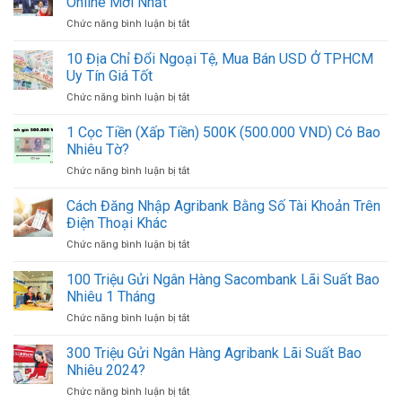
Online Mới Nhất
2024
BIDV
UNC
Chức năng bình luận bị tắt
ở
2024:
ACB
Ủy
Cách
Online
Nhiệm
10 Địa Chỉ Đổi Ngoại Tệ, Mua Bán USD Ở TPHCM
In
Mới
Chi
Mẫu
Uy Tín Giá Tốt
Nhất
MBBank
UNC
Chức năng bình luận bị tắt
ở
2024:
Online
10
Cách
Mới
Địa
1 Cọc Tiền (Xấp Tiền) 500K (500.000 VND) Có Bao
Lấy
Nhất
Chỉ
UNC
Nhiêu Tờ?
Đổi
MB
Chức năng bình luận bị tắt
ở
Ngoại
Online
1
Tệ,
Mới
Cọc
Cách Đăng Nhập Agribank Bằng Số Tài Khoản Trên
Mua
Nhất
Tiền
Bán
Điện Thoại Khác
(Xấp
USD
Chức năng bình luận bị tắt
ở
Tiền)
Ở
Cách
500K
TPHCM
Đăng
100 Triệu Gửi Ngân Hàng Sacombank Lãi Suất Bao
(500.000
Uy
Nhập
VND)
Nhiêu 1 Tháng
Tín
Agribank
Có
Giá
Chức năng bình luận bị tắt
ở
Bằng
Bao
Tốt
100
Số
Nhiêu
Triệu
300 Triệu Gửi Ngân Hàng Agribank Lãi Suất Bao
Tài
Tờ?
Gửi
Khoản
Nhiêu 2024?
Ngân
Trên
Chức năng bình luận bị tắt
ở
Hàng
Điện