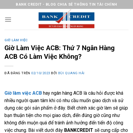
Chuyển
BANK CREDIT - BLOG CHIA SẺ THÔNG TIN TÀI CHÍNH
đến
nội
dung
GIỜ LÀM VIỆC
Giờ Làm Việc ACB: Thứ 7 Ngân Hàng
ACB Có Làm Việc Không?
ĐÃ ĐĂNG TRÊN
02/10/2023
BỞI
BÙI QUANG HẢI
Giờ làm việc ACB
hay ngân hàng ACB là câu hỏi được khá
nhiều người quan tâm khi có nhu cầu muốn giao dịch và sử
dụng các gói sản phẩm ở đây. Biết chính xác giờ làm sẽ giúp
bạn thuận tiện cho mọi giao dịch, đến đúng giờ cũng như
không đến muộn quá để tránh ảnh hưởng đến tiến độ công
việc chung. Bài viết dưới đây
BANKCREDIT
sẽ cung cấp cho