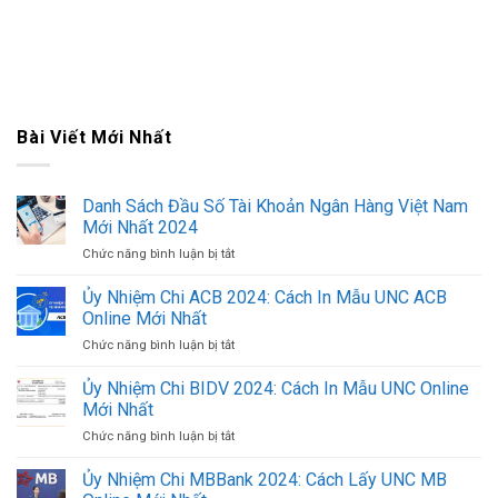
Bài Viết Mới Nhất
Danh Sách Đầu Số Tài Khoản Ngân Hàng Việt Nam
Mới Nhất 2024
Chức năng bình luận bị tắt
ở
Danh
Sách
Ủy Nhiệm Chi ACB 2024: Cách In Mẫu UNC ACB
Đầu
Online Mới Nhất
Số
Chức năng bình luận bị tắt
ở
Tài
Ủy
Khoản
Nhiệm
Ủy Nhiệm Chi BIDV 2024: Cách In Mẫu UNC Online
Ngân
Chi
Hàng
Mới Nhất
ACB
Việt
Chức năng bình luận bị tắt
ở
2024:
Nam
Ủy
Cách
Mới
Nhiệm
Ủy Nhiệm Chi MBBank 2024: Cách Lấy UNC MB
In
Nhất
Chi
Mẫu