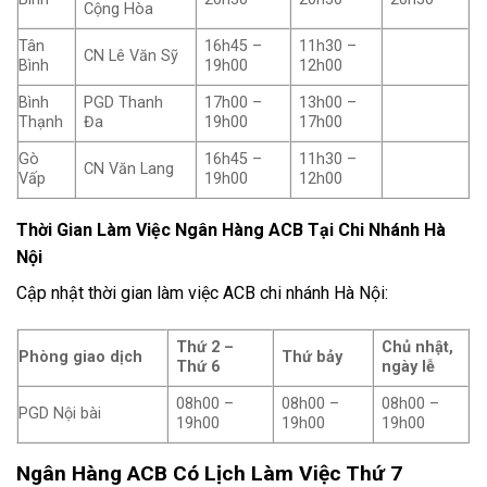
Cộng Hòa
Tân
16h45 –
11h30 –
CN Lê Văn Sỹ
Bình
19h00
12h00
Bình
PGD Thanh
17h00 –
13h00 –
Thạnh
Đa
19h00
17h00
Gò
16h45 –
11h30 –
CN Văn Lang
Vấp
19h00
12h00
Thời Gian Làm Việc Ngân Hàng ACB Tại Chi Nhánh Hà
Nội
Cập nhật thời gian làm việc ACB chi nhánh Hà Nội:
Thứ 2 –
Chủ nhật,
Phòng giao dịch
Thứ bảy
Thứ 6
ngày lễ
08h00 –
08h00 –
08h00 –
PGD Nội bài
19h00
19h00
19h00
Ngân Hàng ACB Có Lịch Làm Việc Thứ 7