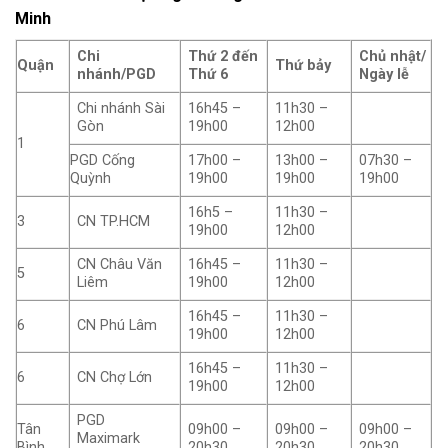
Minh
Chi
Thứ 2 đến
Chủ nhật/
Quận
Thứ bảy
nhánh/PGD
Thứ 6
Ngày lễ
Chi nhánh Sài
16h45 –
11h30 –
Gòn
19h00
12h00
1
PGD Cống
17h00 –
13h00 –
07h30 –
Quỳnh
19h00
19h00
19h00
16h5 –
11h30 –
3
CN TP.HCM
19h00
12h00
CN Châu Văn
16h45 –
11h30 –
5
Liêm
19h00
12h00
16h45 –
11h30 –
6
CN Phú Lâm
19h00
12h00
16h45 –
11h30 –
6
CN Chợ Lớn
19h00
12h00
PGD
Tân
09h00 –
09h00 –
09h00 –
Maximark
Bình
20h30
20h30
20h30