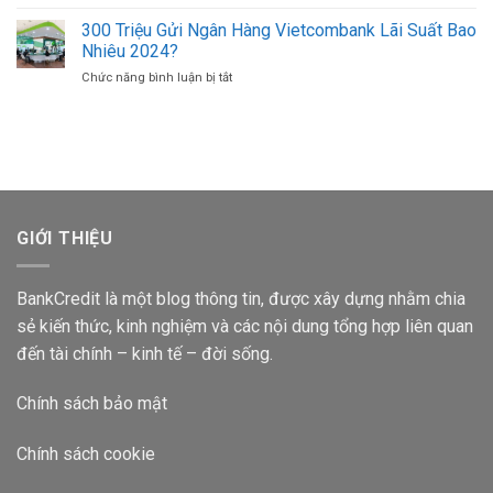
300
Sacombank
Thoại
Triệu
300 Triệu Gửi Ngân Hàng Vietcombank Lãi Suất Bao
Lãi
Khác
Gửi
Suất
Nhiêu 2024?
Ngân
Bao
Chức năng bình luận bị tắt
ở
Hàng
Nhiêu
300
Agribank
1
Triệu
Lãi
Tháng
Gửi
Suất
Ngân
Bao
Hàng
Nhiêu
Vietcombank
2024?
Lãi
Suất
GIỚI THIỆU
Bao
Nhiêu
2024?
BankCredit là một blog thông tin, được xây dựng nhằm chia
sẻ kiến thức, kinh nghiệm và các nội dung tổng hợp liên quan
đến tài chính – kinh tế – đời sống.
Chính sách bảo mật
Chính sách cookie