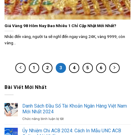
Giá Vàng 98 Hôm Nay Bao Nhiêu 1 Chỉ Cập Nhật Mới Nhất?
Nhắc đến vàng, người ta sẽ nghĩ đến ngay vàng 24K, vàng 9999, còn
vàng...
1
2
3
4
5
6
Bài Viết Mới Nhất
Danh Sách Đầu Số Tài Khoản Ngân Hàng Việt Nam
Mới Nhất 2024
Chức năng bình luận bị tắt
ở
Danh
Sách
Ủy Nhiệm Chi ACB 2024: Cách In Mẫu UNC ACB
Đầu