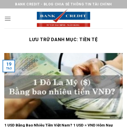
Chuyển
BANK CREDIT - BLOG CHIA SẺ THÔNG TIN TÀI CHÍNH
đến
nội
dung
LƯU TRỮ DANH MỤC:
TIỀN TỆ
19
Th3
1 USD Bằng Bao Nhiêu Tiền Việt Nam? 1 USD = VND Hôm Nay