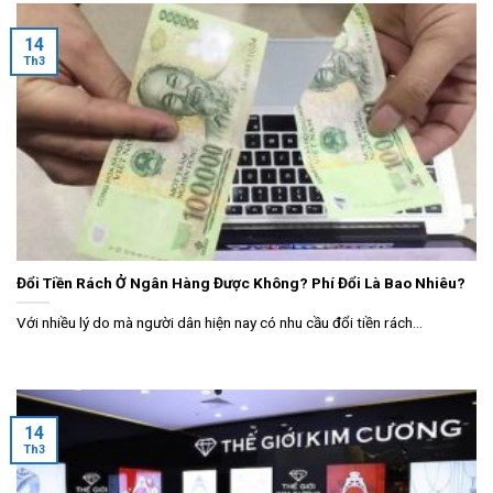
14
Th3
Đổi Tiền Rách Ở Ngân Hàng Được Không? Phí Đổi Là Bao Nhiêu?
Với nhiều lý do mà người dân hiện nay có nhu cầu đổi tiền rách...
14
Th3