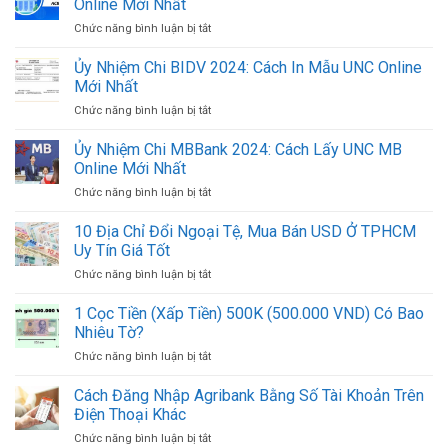
Online Mới Nhất
Số
Chức năng bình luận bị tắt
ở
Tài
Ủy
Khoản
Nhiệm
Ủy Nhiệm Chi BIDV 2024: Cách In Mẫu UNC Online
Ngân
Chi
Hàng
Mới Nhất
ACB
Việt
Chức năng bình luận bị tắt
ở
2024:
Nam
Ủy
Cách
Mới
Nhiệm
Ủy Nhiệm Chi MBBank 2024: Cách Lấy UNC MB
In
Nhất
Chi
Mẫu
Online Mới Nhất
2024
BIDV
UNC
Chức năng bình luận bị tắt
ở
2024:
ACB
Ủy
Cách
Online
Nhiệm
10 Địa Chỉ Đổi Ngoại Tệ, Mua Bán USD Ở TPHCM
In
Mới
Chi
Mẫu
Uy Tín Giá Tốt
Nhất
MBBank
UNC
Chức năng bình luận bị tắt
ở
2024:
Online
10
Cách
Mới
Địa
1 Cọc Tiền (Xấp Tiền) 500K (500.000 VND) Có Bao
Lấy
Nhất
Chỉ
UNC
Nhiêu Tờ?
Đổi
MB
Chức năng bình luận bị tắt
ở
Ngoại
Online
1
Tệ,
Mới
Cọc
Cách Đăng Nhập Agribank Bằng Số Tài Khoản Trên
Mua
Nhất
Tiền
Bán
Điện Thoại Khác
(Xấp
USD
Chức năng bình luận bị tắt
ở
Tiền)
Ở