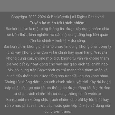
Copyright 2020-2024 © BankCredit | All Rights Reserved
Tuyên bố miễn trừ trách nhiệm:
Bankcredit.vn là một blog thông tin, được xây dựng nhằm chia
sẻ kiến thức, kinh nghiệm và các nội dung tổng hợp liên quan
đến tài chính – kinh tế – đời sống.
Bankcredit.vn không phải là tổ chức tín dụng, không phải công ty
cho vay, không phải đơn vị tài chính hay ngân hàng. Website
không cung cấp, không môi giới, không tư vấn và không tham
gia vào bất kỳ hoạt động cho vay hay giao dịch tài chính nào.
Mọi nội dung trên Bankcredit.vn chỉ mang tính tham khảo và
cung cấp thông tin, được tổng hợp từ nhiều nguồn khác nhau.
Chúng tôi không đảm bảo tính chính xác tuyệt đối, đầy đủ hoặc
cập nhật liên tục của tất cả thông tin được đăng tải. Người đọc
tự chịu trách nhiệm khi sử dụng thông tin từ website.
Bankcredit.vn không chịu trách nhiệm cho bất kỳ tổn thất hay
rủi ro nào phát sinh trực tiếp hoặc gián tiếp từ việc sử dụng nội
dung trên trang.