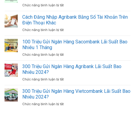
Đổi
MB
Chức năng bình luận bị tắt
ở
Ngoại
Online
1
Tệ,
Mới
Cọc
Cách Đăng Nhập Agribank Bằng Số Tài Khoản Trên
Mua
Nhất
Tiền
Bán
Điện Thoại Khác
(Xấp
USD
Chức năng bình luận bị tắt
ở
Tiền)
Ở
Cách
500K
TPHCM
Đăng
100 Triệu Gửi Ngân Hàng Sacombank Lãi Suất Bao
(500.000
Uy
Nhập
VND)
Nhiêu 1 Tháng
Tín
Agribank
Có
Giá
Chức năng bình luận bị tắt
ở
Bằng
Bao
Tốt
100
Số
Nhiêu
Triệu
300 Triệu Gửi Ngân Hàng Agribank Lãi Suất Bao
Tài
Tờ?
Gửi
Khoản
Nhiêu 2024?
Ngân
Trên
Chức năng bình luận bị tắt
ở
Hàng
Điện
300
Sacombank
Thoại
Triệu
300 Triệu Gửi Ngân Hàng Vietcombank Lãi Suất Bao
Lãi
Khác
Gửi
Suất
Nhiêu 2024?
Ngân
Bao
Chức năng bình luận bị tắt
ở
Hàng
Nhiêu
300
Agribank
1
Triệu
Lãi
Tháng
Gửi
Suất
Ngân
Bao
Hàng
Nhiêu
Vietcombank