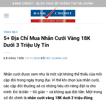
Chuyển
BANK CREDIT - BLOG CHIA SẺ THÔNG TIN TÀI CHÍNH
đến
nội
dung
VÀNG BẠC
5+ Địa Chỉ Mua Nhẫn Cưới Vàng 18K
Dưới 3 Triệu Uy Tín
ĐÃ ĐĂNG TRÊN
17/11/2023
BỞI
BÙI QUANG HẢI
Nhẫn cưới được xem như là một vật không thể thiếu của mỗi
cặp đôi trong ngày trọng đại. Vì thế khi chọn lựa nhẫn cưới,
các cặp đôi thường sẽ có những tiêu chí riêng đặt ra cho
mình. Đó là bền – tối giản – và không quá đắt tiền. Một trong
số đó chính là
nhẫn cưới vàng 18K dưới 3 triệu đồng
.