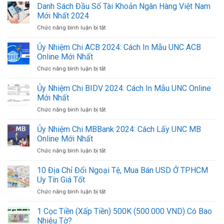
Danh Sách Đầu Số Tài Khoản Ngân Hàng Việt Nam
Mới Nhất 2024
Chức năng bình luận bị tắt
ở
Danh
Sách
Ủy Nhiệm Chi ACB 2024: Cách In Mẫu UNC ACB
Đầu
Online Mới Nhất
Số
Chức năng bình luận bị tắt
ở
Tài
Ủy
Khoản
Nhiệm
Ủy Nhiệm Chi BIDV 2024: Cách In Mẫu UNC Online
Ngân
Chi
Hàng
Mới Nhất
ACB
Việt
Chức năng bình luận bị tắt
ở
2024:
Nam
Ủy
Cách
Mới
Nhiệm
Ủy Nhiệm Chi MBBank 2024: Cách Lấy UNC MB
In
Nhất
Chi
Mẫu
Online Mới Nhất
2024
BIDV
UNC
Chức năng bình luận bị tắt
ở
2024:
ACB
Ủy
Cách
Online
Nhiệm
10 Địa Chỉ Đổi Ngoại Tệ, Mua Bán USD Ở TPHCM
In
Mới
Chi
Mẫu
Uy Tín Giá Tốt
Nhất
MBBank
UNC
Chức năng bình luận bị tắt
ở
2024:
Online
10
Cách
Mới
Địa
1 Cọc Tiền (Xấp Tiền) 500K (500.000 VND) Có Bao
Lấy
Nhất
Chỉ
UNC
Nhiêu Tờ?