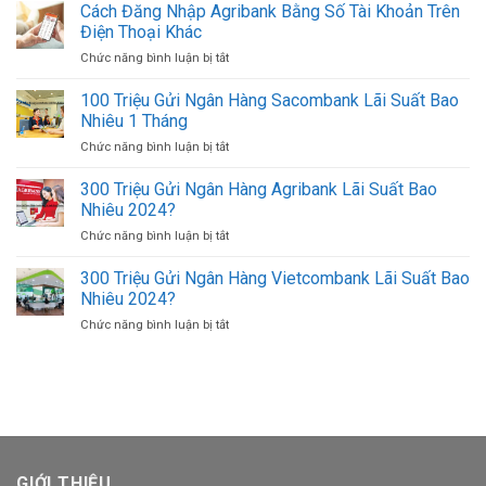
Cọc
Cách Đăng Nhập Agribank Bằng Số Tài Khoản Trên
Mua
Nhất
Tiền
Bán
Điện Thoại Khác
(Xấp
USD
Chức năng bình luận bị tắt
ở
Tiền)
Ở
Cách
500K
TPHCM
Đăng
100 Triệu Gửi Ngân Hàng Sacombank Lãi Suất Bao
(500.000
Uy
Nhập
VND)
Nhiêu 1 Tháng
Tín
Agribank
Có
Giá
Chức năng bình luận bị tắt
ở
Bằng
Bao
Tốt
100
Số
Nhiêu
Triệu
300 Triệu Gửi Ngân Hàng Agribank Lãi Suất Bao
Tài
Tờ?
Gửi
Khoản
Nhiêu 2024?
Ngân
Trên
Chức năng bình luận bị tắt
ở
Hàng
Điện
300
Sacombank
Thoại
Triệu
300 Triệu Gửi Ngân Hàng Vietcombank Lãi Suất Bao
Lãi
Khác
Gửi
Suất
Nhiêu 2024?
Ngân
Bao
Chức năng bình luận bị tắt
ở
Hàng
Nhiêu
300
Agribank
1
Triệu
Lãi
Tháng
Gửi
Suất
Ngân
Bao
Hàng
Nhiêu
Vietcombank
2024?
Lãi
Suất
GIỚI THIỆU