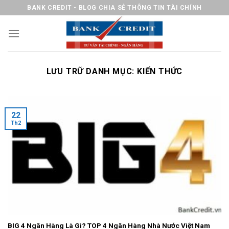
Chuyển
BANK CREDIT - BLOG CHIA SẺ THÔNG TIN TÀI CHÍNH
đến
nội
dung
LƯU TRỮ DANH MỤC:
KIẾN THỨC
22
Th2
BIG 4 Ngân Hàng Là Gì? TOP 4 Ngân Hàng Nhà Nước Việt Nam