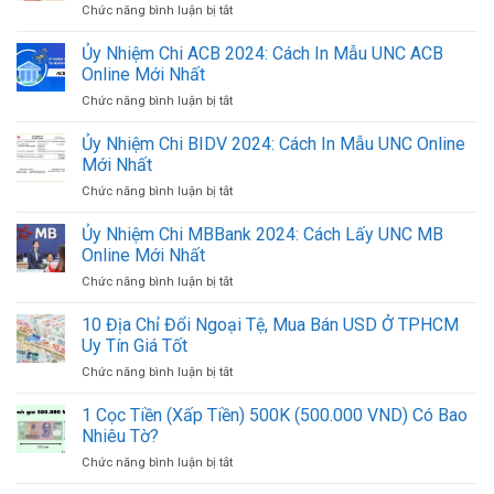
Chức năng bình luận bị tắt
ở
Danh
Sách
Ủy Nhiệm Chi ACB 2024: Cách In Mẫu UNC ACB
Đầu
Online Mới Nhất
Số
Chức năng bình luận bị tắt
ở
Tài
Ủy
Khoản
Nhiệm
Ủy Nhiệm Chi BIDV 2024: Cách In Mẫu UNC Online
Ngân
Chi
Hàng
Mới Nhất
ACB
Việt
Chức năng bình luận bị tắt
ở
2024:
Nam
Ủy
Cách
Mới
Nhiệm
Ủy Nhiệm Chi MBBank 2024: Cách Lấy UNC MB
In
Nhất
Chi
Mẫu
Online Mới Nhất
2024
BIDV
UNC
Chức năng bình luận bị tắt
ở
2024:
ACB
Ủy
Cách
Online
Nhiệm
10 Địa Chỉ Đổi Ngoại Tệ, Mua Bán USD Ở TPHCM
In
Mới
Chi
Mẫu
Uy Tín Giá Tốt
Nhất
MBBank
UNC
Chức năng bình luận bị tắt
ở
2024:
Online
10
Cách
Mới
Địa
1 Cọc Tiền (Xấp Tiền) 500K (500.000 VND) Có Bao
Lấy
Nhất
Chỉ
UNC
Nhiêu Tờ?
Đổi
MB
Chức năng bình luận bị tắt
ở
Ngoại
Online
1
Tệ,
Mới