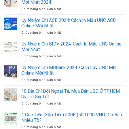
Mới Nhất 2024
Chức năng bình luận bị tắt
ở
Danh
Sách
Ủy Nhiệm Chi ACB 2024: Cách In Mẫu UNC ACB
Đầu
Online Mới Nhất
Số
Chức năng bình luận bị tắt
ở
Tài
Ủy
Khoản
Nhiệm
Ủy Nhiệm Chi BIDV 2024: Cách In Mẫu UNC Online
Ngân
Chi
Hàng
Mới Nhất
ACB
Việt
Chức năng bình luận bị tắt
ở
2024:
Nam
Ủy
Cách
Mới
Nhiệm
Ủy Nhiệm Chi MBBank 2024: Cách Lấy UNC MB
In
Nhất
Chi
Mẫu
Online Mới Nhất
2024
BIDV
UNC
Chức năng bình luận bị tắt
ở
2024:
ACB
Ủy
Cách
Online
Nhiệm
10 Địa Chỉ Đổi Ngoại Tệ, Mua Bán USD Ở TPHCM
In
Mới
Chi
Mẫu
Uy Tín Giá Tốt
Nhất
MBBank
UNC
Chức năng bình luận bị tắt
ở
2024:
Online
10
Cách
Mới
Địa
1 Cọc Tiền (Xấp Tiền) 500K (500.000 VND) Có Bao
Lấy
Nhất
Chỉ
UNC
Nhiêu Tờ?
Đổi
MB
Chức năng bình luận bị tắt
ở
Ngoại
Online