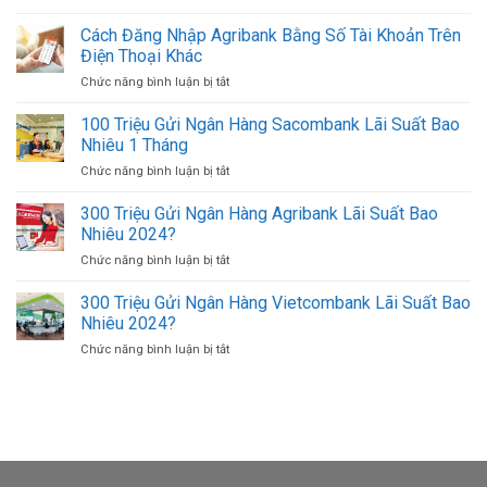
1
Tệ,
Mới
Cọc
Cách Đăng Nhập Agribank Bằng Số Tài Khoản Trên
Mua
Nhất
Tiền
Bán
Điện Thoại Khác
(Xấp
USD
Chức năng bình luận bị tắt
ở
Tiền)
Ở
Cách
500K
TPHCM
Đăng
100 Triệu Gửi Ngân Hàng Sacombank Lãi Suất Bao
(500.000
Uy
Nhập
VND)
Nhiêu 1 Tháng
Tín
Agribank
Có
Giá
Chức năng bình luận bị tắt
ở
Bằng
Bao
Tốt
100
Số
Nhiêu
Triệu
300 Triệu Gửi Ngân Hàng Agribank Lãi Suất Bao
Tài
Tờ?
Gửi
Khoản
Nhiêu 2024?
Ngân
Trên
Chức năng bình luận bị tắt
ở
Hàng
Điện
300
Sacombank
Thoại
Triệu
300 Triệu Gửi Ngân Hàng Vietcombank Lãi Suất Bao
Lãi
Khác
Gửi
Suất
Nhiêu 2024?
Ngân
Bao
Chức năng bình luận bị tắt
ở
Hàng
Nhiêu
300
Agribank
1
Triệu
Lãi
Tháng
Gửi
Suất
Ngân
Bao
Hàng
Nhiêu
Vietcombank
2024?
Lãi