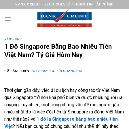
Chuyển
BANK CREDIT - BLOG CHIA SẺ THÔNG TIN TÀI CHÍNH
đến
nội
dung
VÀNG BẠC
1 Đô Singapore Bằng Bao Nhiêu Tiền
Việt Nam? Tỷ Giá Hôm Nay
ĐÃ ĐĂNG TRÊN
19/12/2023
BỞI
BÙI QUANG HẢI
Thời gian gần đây, việc đi du lịch hay công tác từ Việt Nam
qua Singapore trở nên khá phổ biến và được nhiều người ưa
chuộng. Tuy nhiên, một trong những vấn đề mọi người gặp
nhiều nhất đó là việc đổi tiền từ Singapore ra đồng Việt Nam
như thế nào? và
1 đô la Singapore bằng bao nhiêu tiền
Việt
? Nếu bạn cũng có chung câu hỏi như thế, thì hãy theo