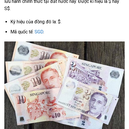
lưu hành chính thức tại đất nước này. Được kí hiệu là $ hay
S$.
Ký hiệu của đồng đô la: $.
Mã quốc tế:
SGD
.