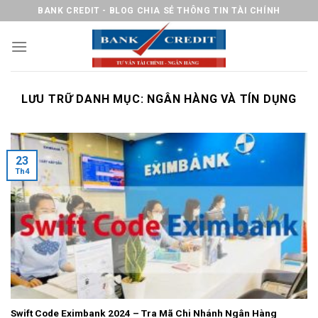
Chuyển
BANK CREDIT - BLOG CHIA SẺ THÔNG TIN TÀI CHÍNH
đến
nội
dung
LƯU TRỮ DANH MỤC:
NGÂN HÀNG VÀ TÍN DỤNG
23
Th4
Swift Code Eximbank 2024 – Tra Mã Chi Nhánh Ngân Hàng