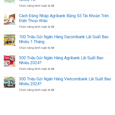
Đổi
MB
Chức năng bình luận bị tắt
ở
Ngoại
Online
1
Tệ,
Mới
Cọc
Cách Đăng Nhập Agribank Bằng Số Tài Khoản Trên
Mua
Nhất
Tiền
Bán
Điện Thoại Khác
(Xấp
USD
Chức năng bình luận bị tắt
ở
Tiền)
Ở
Cách
500K
TPHCM
Đăng
100 Triệu Gửi Ngân Hàng Sacombank Lãi Suất Bao
(500.000
Uy
Nhập
VND)
Nhiêu 1 Tháng
Tín
Agribank
Có
Giá
Chức năng bình luận bị tắt
ở
Bằng
Bao
Tốt
100
Số
Nhiêu
Triệu
300 Triệu Gửi Ngân Hàng Agribank Lãi Suất Bao
Tài
Tờ?
Gửi
Khoản
Nhiêu 2024?
Ngân
Trên
Chức năng bình luận bị tắt
ở
Hàng
Điện
300
Sacombank
Thoại
Triệu
300 Triệu Gửi Ngân Hàng Vietcombank Lãi Suất Bao
Lãi
Khác
Gửi
Suất
Nhiêu 2024?
Ngân
Bao
Chức năng bình luận bị tắt
ở
Hàng
Nhiêu
300
Agribank
1
Triệu
Lãi
Tháng
Gửi
Suất
Ngân
Bao
Hàng
Nhiêu