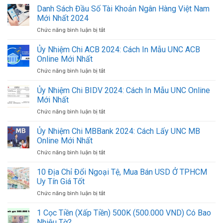
Danh Sách Đầu Số Tài Khoản Ngân Hàng Việt Nam
Mới Nhất 2024
Chức năng bình luận bị tắt
ở
Danh
Sách
Ủy Nhiệm Chi ACB 2024: Cách In Mẫu UNC ACB
Đầu
Online Mới Nhất
Số
Chức năng bình luận bị tắt
ở
Tài
Ủy
Khoản
Nhiệm
Ủy Nhiệm Chi BIDV 2024: Cách In Mẫu UNC Online
Ngân
Chi
Hàng
Mới Nhất
ACB
Việt
Chức năng bình luận bị tắt
ở
2024:
Nam
Ủy
Cách
Mới
Nhiệm
Ủy Nhiệm Chi MBBank 2024: Cách Lấy UNC MB
In
Nhất
Chi
Mẫu
Online Mới Nhất
2024
BIDV
UNC
Chức năng bình luận bị tắt
ở
2024:
ACB
Ủy
Cách
Online
Nhiệm
10 Địa Chỉ Đổi Ngoại Tệ, Mua Bán USD Ở TPHCM
In
Mới
Chi
Mẫu
Uy Tín Giá Tốt
Nhất
MBBank
UNC
Chức năng bình luận bị tắt
ở
2024:
Online
10
Cách
Mới
Địa
1 Cọc Tiền (Xấp Tiền) 500K (500.000 VND) Có Bao
Lấy
Nhất
Chỉ
UNC
Nhiêu Tờ?