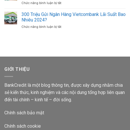
Chức năng bình luận bị tắt
ở
Hàng
Điện
300
Sacombank
Thoại
Triệu
300 Triệu Gửi Ngân Hàng Vietcombank Lãi Suất Bao
Lãi
Khác
Gửi
Suất
Nhiêu 2024?
Ngân
Bao
Chức năng bình luận bị tắt
ở
Hàng
Nhiêu
300
Agribank
1
Triệu
Lãi
Tháng
Gửi
Suất
Ngân
Bao
Hàng
Nhiêu
Vietcombank
2024?
Lãi
Suất
GIỚI THIỆU
Bao
Nhiêu
2024?
BankCredit là một blog thông tin, được xây dựng nhằm chia
sẻ kiến thức, kinh nghiệm và các nội dung tổng hợp liên quan
đến tài chính – kinh tế – đời sống.
Chính sách bảo mật
Chính sách cookie