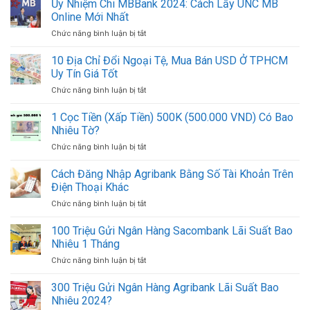
Nhiệm
Ủy Nhiệm Chi MBBank 2024: Cách Lấy UNC MB
In
Nhất
Chi
Mẫu
Online Mới Nhất
2024
BIDV
UNC
Chức năng bình luận bị tắt
ở
2024:
ACB
Ủy
Cách
Online
Nhiệm
10 Địa Chỉ Đổi Ngoại Tệ, Mua Bán USD Ở TPHCM
In
Mới
Chi
Mẫu
Uy Tín Giá Tốt
Nhất
MBBank
UNC
Chức năng bình luận bị tắt
ở
2024:
Online
10
Cách
Mới
Địa
1 Cọc Tiền (Xấp Tiền) 500K (500.000 VND) Có Bao
Lấy
Nhất
Chỉ
UNC
Nhiêu Tờ?
Đổi
MB
Chức năng bình luận bị tắt
ở
Ngoại
Online
1
Tệ,
Mới
Cọc
Cách Đăng Nhập Agribank Bằng Số Tài Khoản Trên
Mua
Nhất
Tiền
Bán
Điện Thoại Khác
(Xấp
USD
Chức năng bình luận bị tắt
ở
Tiền)
Ở
Cách
500K
TPHCM
Đăng
100 Triệu Gửi Ngân Hàng Sacombank Lãi Suất Bao
(500.000
Uy
Nhập
VND)
Nhiêu 1 Tháng
Tín
Agribank
Có
Giá
Chức năng bình luận bị tắt
ở
Bằng
Bao
Tốt
100
Số
Nhiêu
Triệu
300 Triệu Gửi Ngân Hàng Agribank Lãi Suất Bao
Tài
Tờ?
Gửi
Khoản
Nhiêu 2024?
Ngân
Trên