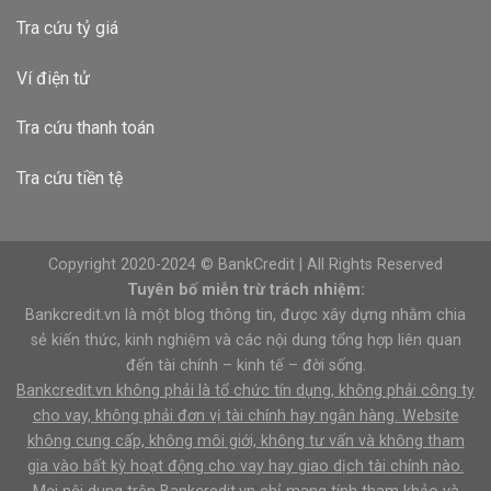
Tra cứu tỷ giá
Ví điện tử
Tra cứu thanh toán
Tra cứu tiền tệ
Copyright 2020-2024 © BankCredit | All Rights Reserved
Tuyên bố miễn trừ trách nhiệm:
Bankcredit.vn là một blog thông tin, được xây dựng nhằm chia
sẻ kiến thức, kinh nghiệm và các nội dung tổng hợp liên quan
đến tài chính – kinh tế – đời sống.
Bankcredit.vn không phải là tổ chức tín dụng, không phải công ty
cho vay, không phải đơn vị tài chính hay ngân hàng. Website
không cung cấp, không môi giới, không tư vấn và không tham
gia vào bất kỳ hoạt động cho vay hay giao dịch tài chính nào.