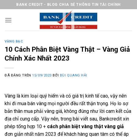
Chuyển
BANK CREDIT - BLOG CHIA SẺ THÔNG TIN TÀI CHÍNH
đến
nội
dung
VÀNG BẠC
10 Cách Phân Biệt Vàng Thật – Vàng Giả
Chính Xác Nhất 2023
ĐÃ ĐĂNG TRÊN
15/09/2023
BỞI
BÙI QUANG HẢI
Vàng là kim loại quý hiếm và có giá trị kinh tế cao, vậy nên
khi đi mua bán vàng mọi người đều rất thận trọng. Họ lo sợ
bản thân mua phải vàng giá, không đúng như lời cam kết của
địa chỉ cung cấp. Vậy nên, trong bài viết sau, Bankcredit xin
phép tổng hợp 10 +
cách phân biệt vàng thật vàng giả
đơn giản nhất năm 2023 để khách hàng quan tâm có thể áp