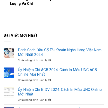
Lượng Và Chỉ
Bài Viết Mới Nhất
Danh Sách Đầu Số Tài Khoản Ngân Hàng Việt Nam
Mới Nhất 2024
Chức năng bình luận bị tắt
ở
Danh
Sách
Ủy Nhiệm Chi ACB 2024: Cách In Mẫu UNC ACB
Đầu
Online Mới Nhất
Số
Chức năng bình luận bị tắt
ở
Tài
Ủy
Khoản
Nhiệm
Ủy Nhiệm Chi BIDV 2024: Cách In Mẫu UNC Online
Ngân
Chi
Hàng
Mới Nhất
ACB
Việt
Chức năng bình luận bị tắt
ở
2024:
Nam
Ủy
Cách
Mới